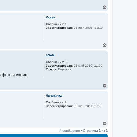
В
е
р
Vasya
н
у
Сообщения:
1
Зарегистрирован:
01 июл 2008, 21:10
т
ь
с
я
В
к
е
н
р
а
IrSeN
н
ч
у
Сообщения:
3
а
Зарегистрирован:
02 май 2010, 21:09
т
л
Откуда:
Воронеж
ь
у
о фото и схема
с
я
к
В
н
е
а
р
Людмилка
ч
н
а
у
Сообщения:
2
л
Зарегистрирован:
02 июн 2011, 17:23
т
у
ь
с
я
В
к
е
н
4 сообщения • Страница
1
из
1
р
а
н
ч