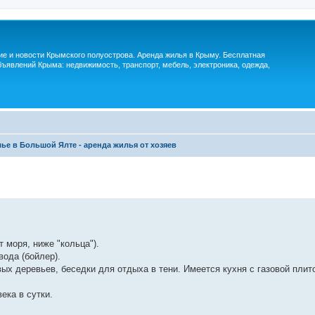
м
ие и новости Крымского полуострова. Аренда жилья в Крыму. Бесплатная
ъявлений Крыма: недвижимость, транспорт, мебель, электроника, одежда,
ье в Большой Ялте - аренда жилья от хозяев
 моря, ниже "кольца").
вода (бойлер).
ых деревьев, беседки для отдыха в тени. Имеется кухня с газовой плит
ека в сутки.