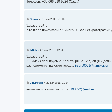
Телефон: +38 066 310 9324 (Саша)
С
Vasya
»
01 июл 2008, 21:13
о
о
Здравствуйте!
б
7-го июля приезжаем в Симеиз. У Вас нет фотографий
щ
е
н
и
е
С
IrSeN
»
22 май 2010, 12:56
о
о
Здравствуйте!
б
В Симеиз планируем с 7 сентября на 12 дней (я и дочь
щ
е
расположения на карте города.
irsen.0001@rambler.ru
н
и
е
С
Людмилка
»
22 авг 2011, 21:34
о
о
вышлите пожайлуста фото
5190692@mail.ru
б
щ
е
н
и
е