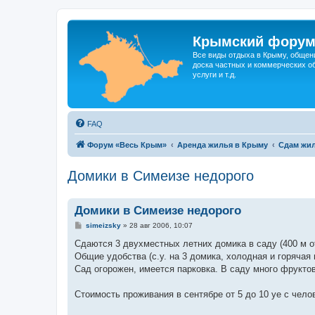
Крымский фору
Все виды отдыха в Крыму, общен
доска частных и коммерческих об
услуги и т.д.
FAQ
Форум «Весь Крым»
Аренда жилья в Крыму
Сдам жил
Домики в Симеизе недорого
Домики в Симеизе недорого
С
simeizsky
»
28 авг 2006, 10:07
о
о
Сдаются 3 двухместных летних домика в саду (400 м от
б
Общие удобства (с.у. на 3 домика, холодная и горячая 
щ
е
Сад огорожен, имеется парковка. В саду много фруктов
н
и
е
Стоимость проживания в сентябре от 5 до 10 уе с челов