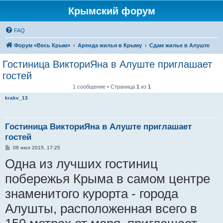
Крымский форум
FAQ
Форум «Весь Крым»
Аренда жилья в Крыму
Сдам жилье в Алуште
Гостиница ВикториЯна в Алуште приглашает
гостей
1 сообщение • Страница
1
из
1
krakv_13
Гостиница ВикториЯна в Алуште приглашает
гостей
С
08 июл 2015, 17:25
о
Одна из лучших гостиниц
о
б
щ
побережья Крыма в самом центре
е
н
знаменитого курорта - города
и
е
Алушты, расположенная всего в