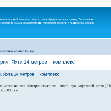
м
ие и новости Крымского полуострова. Аренда жилья в Крыму. Бесплатная
ъявлений Крыма: недвижимость, транспорт, мебель, электроника, одежда,
й недвижимости в Крыму
рия. Яхта 14 метров + комплекс
 Яхта 14 метров + комплекс
-моторная яхта 14метров+комплекс : спорт клуб, кафетерий, офис ( 210
-155000 у.е.