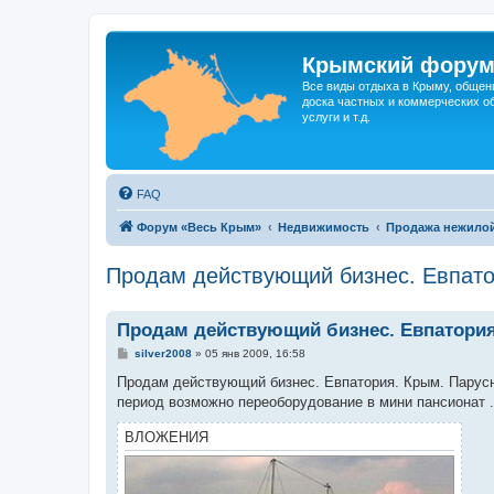
Крымский фору
Все виды отдыха в Крыму, общен
доска частных и коммерческих об
услуги и т.д.
FAQ
Форум «Весь Крым»
Недвижимость
Продажа нежило
Продам действующий бизнес. Евпато
Продам действующий бизнес. Евпатория.
С
silver2008
»
05 янв 2009, 16:58
о
о
Продам действующий бизнес. Евпатория. Крым. Парусно
б
период возможно переоборудование в мини пансионат . 
щ
е
н
ВЛОЖЕНИЯ
и
е