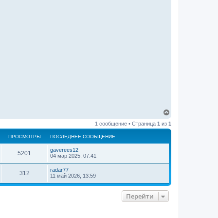
В
е
1 сообщение • Страница
1
из
1
р
н
ПРОСМОТРЫ
ПОСЛЕДНЕЕ СООБЩЕНИЕ
у
т
gaverees12
ь
5201
04 мар 2025, 07:41
с
я
radar77
312
к
11 май 2026, 13:59
н
а
ч
Перейти
а
л
у