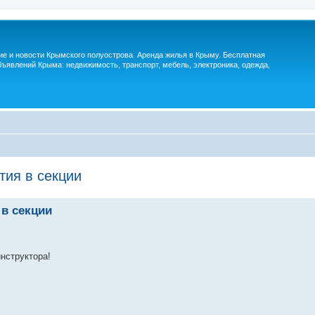
м
ие и новости Крымского полуострова. Аренда жилья в Крыму. Бесплатная
ъявлений Крыма: недвижимость, транспорт, мебель, электроника, одежда,
тия в секции
 в секции
нструктора!