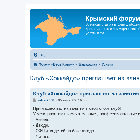
Крымский фору
Все виды отдыха в Крыму, общен
доска частных и коммерческих об
услуги и т.д.
FAQ
Форум «Весь Крым»
Барахолка
Услуги
Клуб «Хоккайдо» приглашает на заня
Клуб «Хоккайдо» приглашает на занятия
С
silver2008
»
05 янв 2009, 16:56
о
о
Приглашаю вас на занятия в свой спорт клуб!
б
У меня работают замечательные , профессиональные и
щ
е
- Айкидо.
н
- Дзюдо.
и
е
- ОФП для детей на базе дзюдо.
- Фитнес.