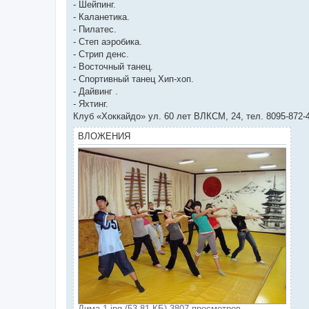
- Шейпинг.
- Каланетика.
- Пилатес.
- Степ аэробика.
- Стрип денс.
- Восточный танец.
- Спортивный танец Хип-хоп.
- Дайвинг .
- Яхтинг.
Клуб «Хоккайдо» ул. 60 лет ВЛКСМ, 24, тел. 8095-872-
ВЛОЖЕНИЯ
Дима 1.jpg (53.81 КБ) 3807 просмотров