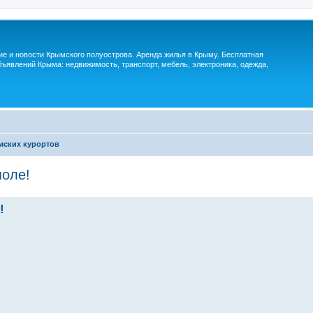
м
ие и новости Крымского полуострова. Аренда жилья в Крыму. Бесплатная
ъявлений Крыма: недвижимость, транспорт, мебель, электроника, одежда,
мских курортов
поле!
!