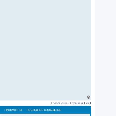
В
е
1 сообщение • Страница
1
из
1
р
н
ПРОСМОТРЫ
ПОСЛЕДНЕЕ СООБЩЕНИЕ
у
т