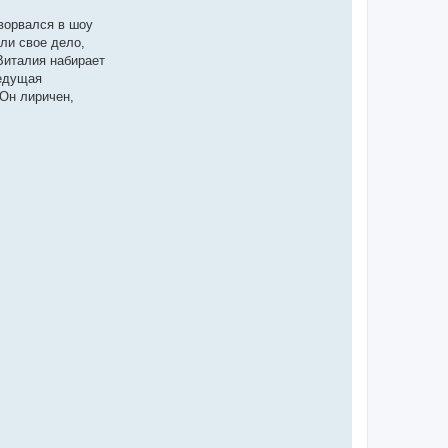
ворвался в шоу
ли свое дело,
Виталия набирает
ведущая
 Он лиричен,