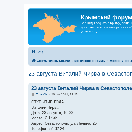
Крымский фору
Все виды отдыха в Крыму, общен
доска частных и коммерческих об
услуги и т.д.
FAQ
Форум «Весь Крым»
Крымские форумы
Новости кры
23 августа Виталий Чирва в Севасто
23 августа Виталий Чирва в Севастополе
С
Татка24
»
20 авг 2014, 12:25
о
о
ОТКРЫТИЕ ГОДА
б
Виталий Чирва!
щ
е
Дата: 23 августа, 19:00
н
Место: СЦКиИ
и
е
Адрес: Севастополь, ул. Ленина, 25
Телефон: 54-32-24