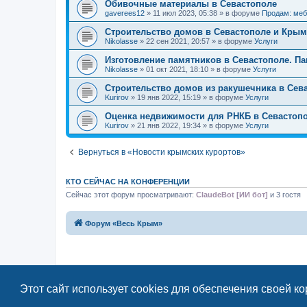
Обивочные материалы в Севастополе
gaverees12
» 11 июл 2023, 05:38 » в форуме
Продам: меб
Строительство домов в Севастополе и Крым
Nikolasse
» 22 сен 2021, 20:57 » в форуме
Услуги
Изготовление памятников в Севастополе. Па
Nikolasse
» 01 окт 2021, 18:10 » в форуме
Услуги
Строительство домов из ракушечника в Сев
Kurirov
» 19 янв 2022, 15:19 » в форуме
Услуги
Оценка недвижимости для РНКБ в Севастоп
Kurirov
» 21 янв 2022, 19:34 » в форуме
Услуги
Вернуться в «Новости крымских курортов»
КТО СЕЙЧАС НА КОНФЕРЕНЦИИ
Сейчас этот форум просматривают:
ClaudeBot [ИИ бот]
и 3 гостя
Форум «Весь Крым»
Этот сайт использует cookies для обеспечения своей к