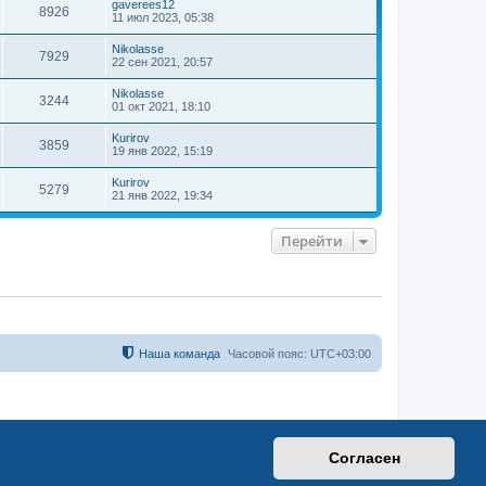
gaverees12
ь
8926
11 июл 2023, 05:38
с
я
Nikolasse
7929
к
22 сен 2021, 20:57
н
а
Nikolasse
3244
ч
01 окт 2021, 18:10
а
л
Kurirov
3859
у
19 янв 2022, 15:19
Kurirov
5279
21 янв 2022, 19:34
Перейти
Наша команда
Часовой пояс:
UTC+03:00
Согласен