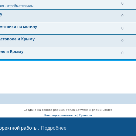
0
ель, стройматериалы
у
0
мятники на могилу
0
астополе и Крыму
0
оле и Крыму
0
Создано на основе phpBB® Forum Software © phpBB Limited
Конфиденциальность
|
Правила
орректной работы.
Подробнее