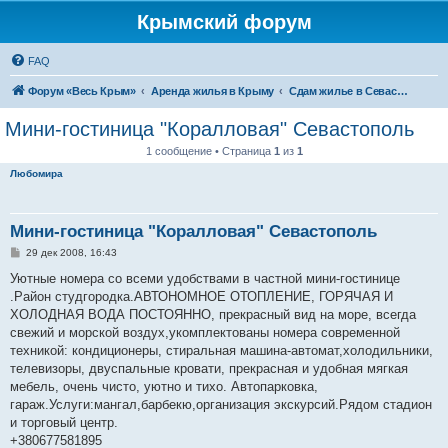
Крымский форум
FAQ
Форум «Весь Крым»
Аренда жилья в Крыму
Сдам жилье в Севастополе
Мини-гостиница "Коралловая" Севастополь
1 сообщение • Страница
1
из
1
Любомира
Мини-гостиница "Коралловая" Севастополь
С
29 дек 2008, 16:43
о
о
Уютные номера со всеми удобствами в частной мини-гостинице
б
.Район студгородка.АВТОНОМНОЕ ОТОПЛЕНИЕ, ГОРЯЧАЯ И
щ
е
ХОЛОДНАЯ ВОДА ПОСТОЯННО, прекрасный вид на море, всегда
н
свежий и морской воздух,укомплектованы номера современной
и
е
техникой: кондиционеры, стиральная машина-автомат,холодильники,
телевизоры, двуспальные кровати, прекрасная и удобная мягкая
мебель, очень чисто, уютно и тихо. Автопарковка,
гараж.Услуги:мангал,барбекю,организация экскурсий.Рядом стадион
и торговый центр.
+380677581895