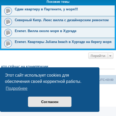
Похожие темы
Сдам квартиру в Партените, у моря!!!
Северный Кипр. Люкс вилла с дизайнерским ремонтом
Египет. Вилла около моря в Хургаде
Египет. Квартиры Juliana beach в Хургаде на берегу моря
Перейти
КТО СЕЙЧАС НА КОНФЕРЕНЦИИ
Сейчас этот форум просматривают:
ClaudeBot [ИИ бот]
и 4 гостя
Этот сайт использует cookies для
Форум «Весь Крым»
Наша команда
Часовой пояс:
UTC+03:00
обеспечения своей корректной работы.
Подробнее
Создано на основе phpBB® Forum Software © phpBB Limited
Конфиденциальность
|
Правила
Согласен