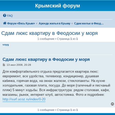
Крымский форум
FAQ
Форум «Весь Крым»
Аренда жилья в Крыму
Сдам жилье в Феодосии - аренда жилья от хозяев
Сдам люкс квартиру в Феодосии у моря
1 сообщение • Страница
1
из
1
voyg
Сдам люкс квартиру в Феодосии у моря
С
13 июл 2008, 20:28
о
о
Для комфортабельного отдыха предлагается квартира люкс:
б
евроремонт, все удобства, телевизор, кондиционер, душевая
щ
е
кабинка, горячая вода, на окнах жалюзи, стеклопакеты. На кухне
н
холодильник, газовая плита, посуда. До моря (галечный и песчаный
и
е
пляж) 5 минут ходьбы. Вся инфраструктура: рядом столовая, кафе,
магазины, рынок, интернет клуб, автостоянка. Фото и подробнее:
http://surf.ucoz.ru/index/0-20
1 сообщение • Страница
1
из
1