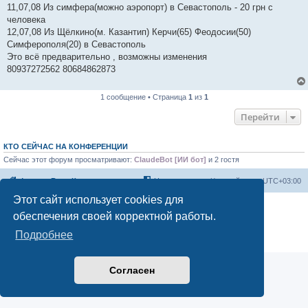
11,07,08 Из симфера(можно аэропорт) в Севастополь - 20 грн с
человека
12,07,08 Из Щёлкино(м. Казантип) Керчи(65) Феодосии(50)
Симферополя(20) в Севастополь
Это всё предварительно , возможны изменения
80937272562 80684862873
1 сообщение • Страница
1
из
1
Перейти
КТО СЕЙЧАС НА КОНФЕРЕНЦИИ
Сейчас этот форум просматривают:
ClaudeBot [ИИ бот]
и 2 гостя
Форум «Весь Крым»
Наша команда
Часовой пояс:
UTC+03:00
Этот сайт использует cookies для
Создано на основе phpBB® Forum Software © phpBB Limited
обеспечения своей корректной работы.
Конфиденциальность
|
Правила
Подробнее
Согласен