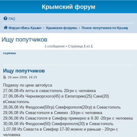
Крымский форум
FAQ
Форум «Весь Крым»
Крымские форумы
Поиск попутчиков по Крыму
Ищу попутчиков
1 сообщение • Страница
1
из
1
серёжка
Ищу попутчиков
С
26 июн 2008, 16:15
о
о
Подвезу по цене автобуса
б
27,06,08-Из ялты в севастополь 20грн с человека
щ
е
27,06,08-Из Черноморского(45) в Евпаторию(25) Саки(20)
н
вСевастополь
и
е
28,06,08 Из Феодосии(50гр) Симферополя(20гр) в Севастополь
29,06,08 Из Севастополя в Симеиз -10грн с человека
29,06,08 Из Севастопля в Симфер примерно в 9.30 -20грн с человека
30,06,08 Из Феодосии(50) Симферополя(20) в Севастополь
1,07,08 Из Севаста в Симфер 17-30 можно и раньше - 20грн с
человека