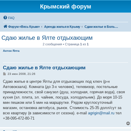
Крымский форум
FAQ
Форум «Весь Крым»
Аренда жилья в Крыму
Сдам жилье в Большой Ялте - аренда жилья от хозяев
Сдаю жилье в Ялте отдыхающим
2 сообщения • Страница
1
из
1
Антон Ялта
Сдаю жилье в Ялте отдыхающим
С
23 июн 2008, 21:26
о
о
Сдаю жилье в центре Ялты для отдыхающих под ключ (р-н
б
Автовокзала). Комната (до 3-х человек), телевизор, постельные
щ
е
принадлежности, свой санузел (душ, холодная, горячая вода), своя
н
кухня (эл. плита, эл. чайник, посуда, холодильник). До моря 10-15
и
е
мин пешком или 5 мин на маршрутке. Рядом круглосуточный
магазин, остановка автобуса, рынок. Стоимость 25-35 долл/сут за
всю квартиру (в зависимости от сезона). e-mail
agrigin@mail.ru
тел
+38-095-472-80-71