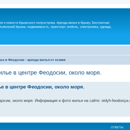
м
ие и новости Крымского полуострова. Аренда жилья в Крыму. Бесплатная
ъявлений Крыма: недвижимость, транспорт, мебель, электроника, одежда,
ье в Феодосии - аренда жилья от хозяев
лье в центре Феодосии, около моря.
 в центре Феодосии, около моря.
осии, около моря. Информация и фото жилья на сайте: otdyh-feodosiya
ОТВЕТЫ