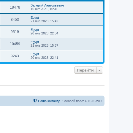
т
Валерий Анатольевич
ь
18478
16 окт 2021, 10:31
с
я
Egypt
8453
к
21 янв 2023, 15:42
н
а
Egypt
9519
ч
20 янв 2023, 22:34
а
л
Egypt
10459
у
21 янв 2023, 15:37
Egypt
9243
20 янв 2023, 22:41
Перейти
Наша команда
Часовой пояс:
UTC+03:00