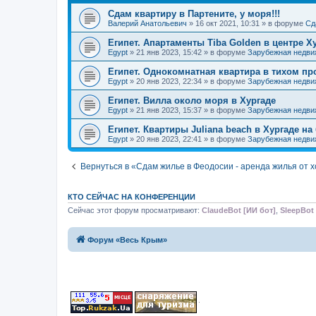
Сдам квартиру в Партените, у моря!!!
Валерий Анатольевич
» 16 окт 2021, 10:31 » в форуме
Сд
Египет. Апартаменты Tiba Golden в центре Х
Egypt
» 21 янв 2023, 15:42 » в форуме
Зарубежная недви
Египет. Однокомнатная квартира в тихом пр
Egypt
» 20 янв 2023, 22:34 » в форуме
Зарубежная недви
Египет. Вилла около моря в Хургаде
Egypt
» 21 янв 2023, 15:37 » в форуме
Зарубежная недви
Египет. Квартиры Juliana beach в Хургаде на
Egypt
» 20 янв 2023, 22:41 » в форуме
Зарубежная недви
Вернуться в «Сдам жилье в Феодосии - аренда жилья от 
КТО СЕЙЧАС НА КОНФЕРЕНЦИИ
Сейчас этот форум просматривают:
ClaudeBot [ИИ бот]
,
SleepBot 
Форум «Весь Крым»