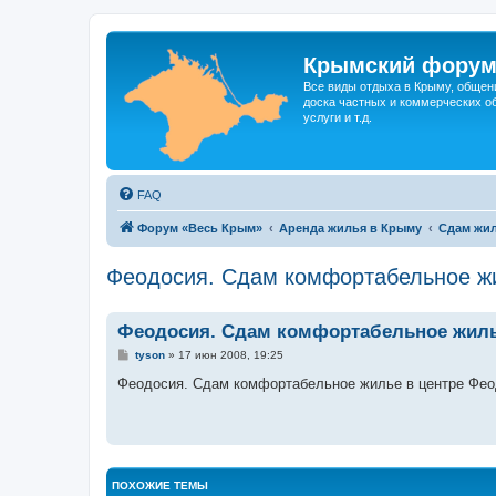
Крымский фору
Все виды отдыха в Крыму, общен
доска частных и коммерческих об
услуги и т.д.
FAQ
Форум «Весь Крым»
Аренда жилья в Крыму
Сдам жил
Феодосия. Сдам комфортабельное жи
Феодосия. Сдам комфортабельное жилье
С
tyson
»
17 июн 2008, 19:25
о
о
Феодосия. Сдам комфортабельное жилье в центре Феод
б
щ
е
н
и
е
ПОХОЖИЕ ТЕМЫ