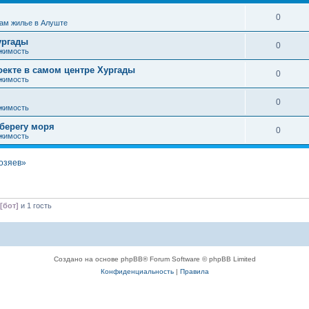
0
ам жилье в Алуште
ургады
0
жимость
оекте в самом центре Хургады
0
жимость
0
жимость
 берегу моря
0
жимость
хозяев»
[бот]
и 1 гость
Создано на основе phpBB® Forum Software © phpBB Limited
Конфиденциальность
|
Правила