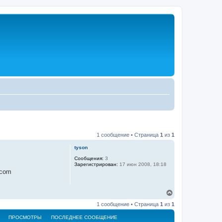
1 сообщение • Страница
1
из
1
tyson
Сообщения:
3
Зарегистрирован:
17 июн 2008, 18:18
.com
В
е
1 сообщение • Страница
1
из
1
р
н
ПРОСМОТРЫ
ПОСЛЕДНЕЕ СООБЩЕНИЕ
у