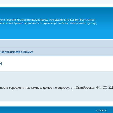
м
ие и новости Крымского полуострова. Аренда жилья в Крыму. Бесплатная
ъявлений Крыма: недвижимость, транспорт, мебель, электроника, одежда,
недвижимости в Крыму
и
ное в городке пятиэтажных домов по адресу: ул.Октябрьская 44. ICQ 211
ОТВЕТЫ