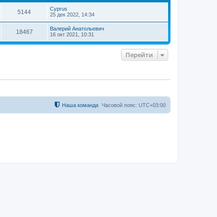
т
Cyprus
ь
5144
25 дек 2022, 14:34
с
я
Валерий Анатольевич
18467
к
16 окт 2021, 10:31
н
а
ч
Перейти
а
л
у
Наша команда
Часовой пояс:
UTC+03:00