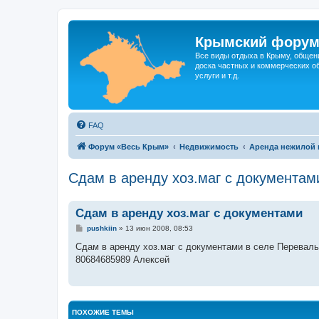
Крымский фору
Все виды отдыха в Крыму, общен
доска частных и коммерческих об
услуги и т.д.
FAQ
Форум «Весь Крым»
Недвижимость
Аренда нежилой 
Сдам в аренду хоз.маг с документам
Сдам в аренду хоз.маг с документами
С
pushkiin
»
13 июн 2008, 08:53
о
о
Сдам в аренду хоз.маг с документами в селе Переваль
б
80684685989 Алексей
щ
е
н
и
е
ПОХОЖИЕ ТЕМЫ