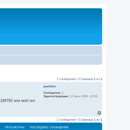
1 сообщение • Страница
1
из
1
pushkiin
Сообщения:
2
Зарегистрирован:
12 июн 2008, 13:58
194792 или моб.тел.
В
е
1 сообщение • Страница
1
из
1
р
н
ПРОСМОТРЫ
ПОСЛЕДНЕЕ СООБЩЕНИЕ
у