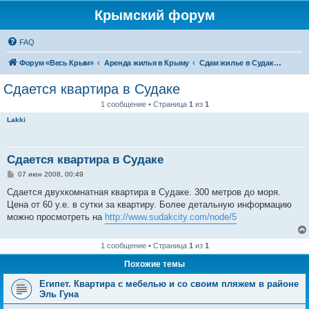
Крымский форум
FAQ
Форум «Весь Крым»
Аренда жилья в Крыму
Сдам жилье в Судаке - аренда жилья от хозяев
Сдается квартира в Судаке
1 сообщение • Страница
1
из
1
Lakki
Сдается квартира в Судаке
С
07 июн 2008, 00:49
о
о
Сдается двухкомнатная квартира в Судаке. 300 метров до моря.
б
Цена от 60 у.е. в сутки за квартиру. Более детальную информацию
щ
е
можно просмотреть на
http://www.sudakcity.com/node/5
н
и
е
1 сообщение • Страница
1
из
1
Похожие темы
Египет. Квартира с мебелью и со своим пляжем в районе
Эль Гуна