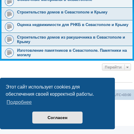
Строительство домов в Севастополе и Крыму
Оценка недвижимости для РНКБ в Севастополе и Крыму
Строительство домов из ракушечника в Севастополе и
Крыму
Изготовление памятников в Севастополе. Памятники на
могилу
Перейти
КТО СЕЙЧАС НА КОНФЕРЕНЦИИ
Сейчас этот форум просматривают:
ClaudeBot [ИИ бот]
и 4 гостя
Этот сайт использует cookies для
обеспечения своей корректной работы.
Форум «Весь Крым»
Наша команда
Часовой пояс:
UTC+03:00
Подробнее
Создано на основе phpBB® Forum Software © phpBB Limited
Конфиденциальность
|
Правила
Согласен