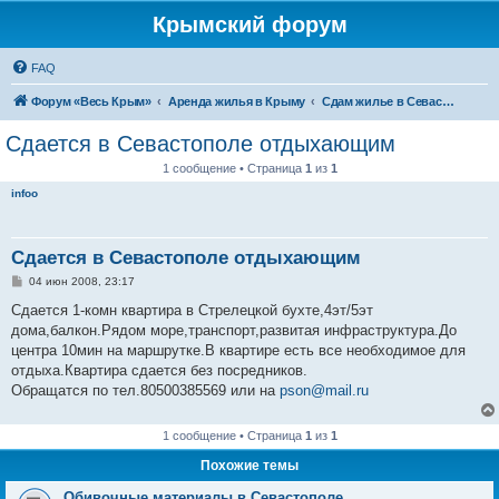
Крымский форум
FAQ
Форум «Весь Крым»
Аренда жилья в Крыму
Сдам жилье в Севастополе
Сдается в Севастополе отдыхающим
1 сообщение • Страница
1
из
1
infoo
Сдается в Севастополе отдыхающим
С
04 июн 2008, 23:17
о
о
Сдается 1-комн квартира в Стрелецкой бухте,4эт/5эт
б
дома,балкон.Рядом море,транспорт,развитая инфраструктура.До
щ
е
центра 10мин на маршрутке.В квартире есть все необходимое для
н
отдыха.Квартира сдается без посредников.
и
е
Обращатся по тел.80500385569 или на
pson@mail.ru
1 сообщение • Страница
1
из
1
Похожие темы
Обивочные материалы в Севастополе