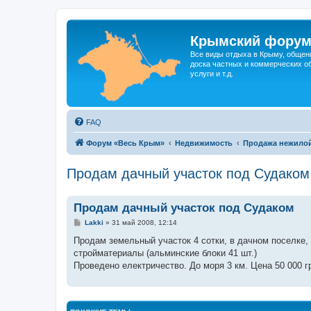
Крымский фору
Все виды отдыха в Крыму, общен
доска частных и коммерческих об
услуги и т.д.
FAQ
Форум «Весь Крым»
Недвижимость
Продажа нежило
Продам дачный участок под Судаком
Продам дачный участок под Судаком
С
Lakki
»
31 май 2008, 12:14
о
о
Продам земельный участок 4 сотки, в дачном поселке, 
б
стройматериалы (альминские блоки 41 шт.)
щ
е
Проведено електричество. До моря 3 км. Цена 50 000 
н
и
е