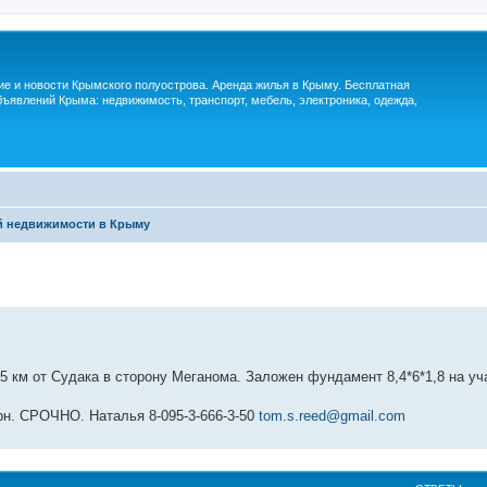
м
ие и новости Крымского полуострова. Аренда жилья в Крыму. Бесплатная
ъявлений Крыма: недвижимость, транспорт, мебель, электроника, одежда,
й недвижимости в Крыму
5 км от Судака в сторону Меганома. Заложен фундамент 8,4*6*1,8 на уч
грн. СРОЧНО. Наталья 8-095-3-666-3-50
tom.s.reed@gmail.com