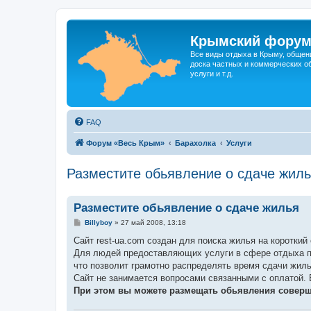
Крымский фору
Все виды отдыха в Крыму, общен
доска частных и коммерческих об
услуги и т.д.
FAQ
Форум «Весь Крым»
Барахолка
Услуги
Разместите обьявление о сдаче жил
Разместите обьявление о сдаче жилья
С
Billyboy
»
27 май 2008, 13:18
о
о
Сайт rest-ua.com создан для поиска жилья на короткий 
б
Для людей предоставляющих услуги в сфере отдыха п
щ
е
что позволит грамотно распределять время сдачи жиль
н
Сайт не занимается вопросами связанными с оплатой.
и
е
При этом вы можете размещать обьявления соверш