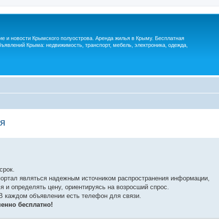
м
ие и новости Крымского полуострова. Аренда жилья в Крыму. Бесплатная
ъявлений Крыма: недвижимость, транспорт, мебель, электроника, одежда,
ья
срок.
ортал являться надежным источником распространения информации,
я и определять цену, ориентируясь на возросший спрос.
 В каждом объявлении есть телефон для связи.
енно бесплатно!