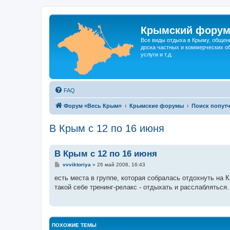
Крымский фору
Все виды отдыха в Крыму, общен
доска частных и коммерческих об
услуги и т.д.
FAQ
Форум «Весь Крым»
Крымские форумы
Поиск попут
В Крым с 12 по 16 июня
В Крым с 12 по 16 июня
С
vvviktoriya
»
26 май 2008, 16:43
о
о
есть места в группе, которая собралась отдохнуть на 
б
такой себе тренинг-релакс - отдыхать и расслабляться
щ
е
н
и
е
ПОХОЖИЕ ТЕМЫ