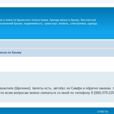
м
ие и новости Крымского полуострова. Аренда жилья в Крыму. Бесплатная
ъявлений Крыма: недвижимость, транспорт, мебель, электроника, одежда,
чиков по Крыму
Казантипе (Щелкино). билеты есть, автобус из Симфи и обратно заказан.
. по всем вопросам можно связаться со мной по телефону 8 (066) 070-225
ОТВЕТЫ