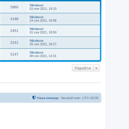
т
Nikolasse
ь
5960
03 ноя 2021, 19:33
с
я
Nikolasse
4198
к
24 сен 2021, 19:08
н
а
Nikolasse
2451
ч
01 сен 2021, 19:50
а
л
Nikolasse
2241
у
25 сен 2021, 18:27
Nikolasse
5147
08 сен 2021, 14:31
Перейти
Наша команда
Часовой пояс:
UTC+03:00