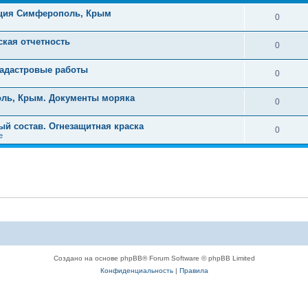
ация Симферополь, Крым
0
кая отчетность
0
Кадастровые работы
0
ль, Крым. Документы моряка
0
ый состав. Огнезащитная краска
0
е
Создано на основе phpBB® Forum Software © phpBB Limited
Конфиденциальность
|
Правила