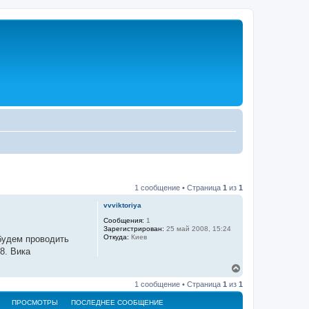
1 сообщение • Страница
1
из
1
vvviktoriya
Сообщения:
1
Зарегистрирован:
25 май 2008, 15:24
Откуда:
Киев
 будем проводить
8. Вика
В
е
1 сообщение • Страница
1
из
1
р
н
ПРОСМОТРЫ
ПОСЛЕДНЕЕ СООБЩЕНИЕ
у