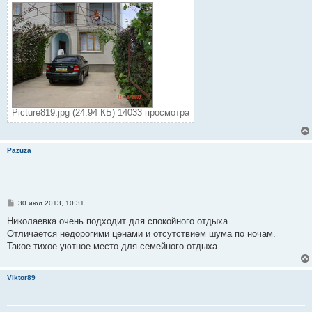
Picture819.jpg (24.94 КБ) 14033 просмотра
Pazuza
С
30 июл 2013, 10:31
о
о
Николаевка очень подходит для спокойного отдыха.
б
Отличается недорогими ценами и отсутствием шума по ночам.
щ
е
Такое тихое уютное место для семейного отдыха.
н
и
е
Viktor89