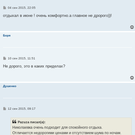
С
04 сен 2015, 22:05
о
о
отдыхал в июне ! очень комфортно.а главное не дророго))!
б
щ
е
н
и
Боря
е
С
10 сен 2015, 11:51
о
о
Не дорого, это в каких приделах?
б
щ
е
н
и
Душенко
е
С
12 сен 2015, 09:17
о
о
б
Pazuza писал(а):
щ
е
Николаевка очень подходит для спокойного отдыха.
н
Отличается недорогими ценами и отсутствием шума по ночам.
и