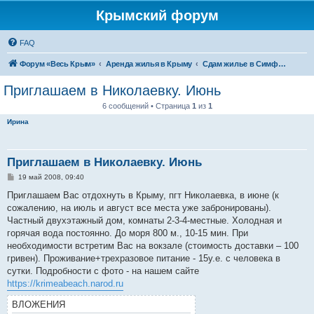
Крымский форум
FAQ
Форум «Весь Крым»
Аренда жилья в Крыму
Сдам жилье в Симферополе, Бахчисарае
Приглашаем в Николаевку. Июнь
6 сообщений • Страница
1
из
1
Ирина
Приглашаем в Николаевку. Июнь
С
19 май 2008, 09:40
о
о
Приглашаем Вас отдохнуть в Крыму, пгт Николаевка, в июне (к
б
сожалению, на июль и август все места уже забронированы).
щ
е
Частный двухэтажный дом, комнаты 2-3-4-местные. Холодная и
н
горячая вода постоянно. До моря 800 м., 10-15 мин. При
и
е
необходимости встретим Вас на вокзале (стоимость доставки – 100
гривен). Проживание+трехразовое питание - 15у.е. с человека в
сутки. Подробности с фото - на нашем сайте
https://krimeabeach.narod.ru
ВЛОЖЕНИЯ