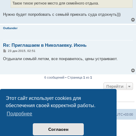
е
Такое тихое уютное место для семейного отдыха.
Нужно будет попробовать с семьёй приехать суда отдохнуть)))
Outlander
Re: Приглашаем в Николаевку. Июнь
С
23 дек 2015, 02:51
о
о
Отдыхали семьёй летом, все понравилось, цены устраивают.
б
щ
е
н
и
6 сообщений • Страница
1
из
1
е
Перейти
Этот сайт использует cookies для
КТО СЕЙЧАС НА КОНФЕРЕНЦИИ
обеспечения своей корректной работы.
Сейчас этот форум просматривают:
ClaudeBot [ИИ бот]
и 0 гостей
Подробнее
Форум «Весь Крым»
Наша команда
Часовой пояс:
UTC+03:00
Создано на основе phpBB® Forum Software © phpBB Limited
Согласен
Конфиденциальность
|
Правила