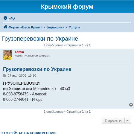
Крымский форум
FAQ
Форум «Весь Крым»
Барахолка
Услуги
Грузоперевозки по Украине
1 сообщение • Страница
1
из
1
admin
Администратор форума
Грузоперевозки по Украине
С
27 июл 2006, 19:10
о
о
ГРУЗОПЕРЕВОЗКИ
б
по Украине
а/м Mercedes 8 т., 40 м3.
щ
е
8-050-8758475 - Алексей
н
8-066-2744641 - Игорь
и
е
1 сообщение • Страница
1
из
1
Перейти
КТО СЕЙЧАС НА КОНФЕРЕНЦИИ