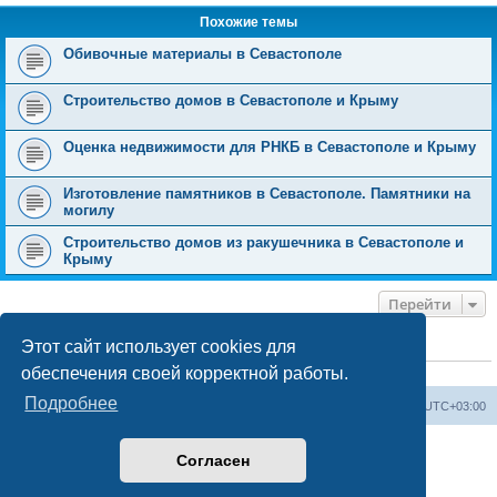
Похожие темы
Обивочные материалы в Севастополе
Строительство домов в Севастополе и Крыму
Оценка недвижимости для РНКБ в Севастополе и Крыму
Изготовление памятников в Севастополе. Памятники на
могилу
Строительство домов из ракушечника в Севастополе и
Крыму
Перейти
Этот сайт использует cookies для
КТО СЕЙЧАС НА КОНФЕРЕНЦИИ
обеспечения своей корректной работы.
Сейчас этот форум просматривают:
ClaudeBot [ИИ бот]
и 0 гостей
Подробнее
Форум «Весь Крым»
Наша команда
Часовой пояс:
UTC+03:00
Создано на основе phpBB® Forum Software © phpBB Limited
Согласен
Конфиденциальность
|
Правила