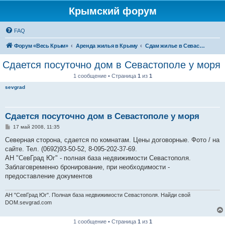
Крымский форум
FAQ
Форум «Весь Крым»
Аренда жилья в Крыму
Сдам жилье в Севастополе
Сдается посуточно дом в Севастополе у моря
1 сообщение • Страница
1
из
1
sevgrad
Сдается посуточно дом в Севастополе у моря
С
17 май 2008, 11:35
о
о
Северная сторона, сдается по комнатам. Цены договорные. Фото / на
б
сайте. Тел. (0692)93-50-52, 8-095-202-37-69.
щ
е
АН "СевГрад Юг" - полная база недвижимости Севастополя.
н
Заблаговременно бронирование, при необходимости -
и
е
предоставление документов
АН "СевГрад Юг". Полная база недвижимости Севастополя. Найди свой
DOM.sevgrad.com
1 сообщение • Страница
1
из
1