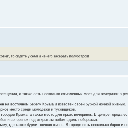
вки", то сидите у себя и нечего засерать полуостров!
осещения, а также есть несколько оживленных мест для вечеринок в рег
н на восточном берегу Крыма и известен своей бурной ночной жизнью. 
ярное место среди молодежи и тусовщиков.
городов Крыма, а также место для ярких вечеринок. В центре города е
убов и вечеринок под открытым небом вдоль побережья.
му, где также бурлит ночная жизнь. В городе есть несколько баров и н