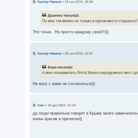
С
Каспер Чмоков
»
19 ноя 2015, 18:59
о
о
б
Душенко писал(а):
щ
е
По мне так можно не только в одном месте отдыхать!
н
и
е
Это точно...Но просто каждому своё!!!)))
С
Каспер Чмоков
»
28 ноя 2015, 22:57
о
о
б
Боря писал(а):
щ
е
А мне понравилась Ялта) Много народу,много мест дл
н
и
е
Не могу с вами не согласиться)))
С
kate
»
18 дек 2015, 21:29
о
о
да люди правильно говорят в Крыму много замечатель
б
очень красив и прелесен))
щ
е
н
и
е