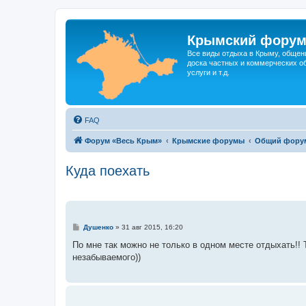
Крымский фору
Все виды отдыха в Крыму, общен
доска частных и коммерческих об
услуги и т.д.
FAQ
Форум «Весь Крым»
Крымские форумы
Общий фору
Куда поехать
С
Душенко
»
31 авг 2015, 16:20
о
о
По мне так можно не только в одном месте отдыхать!!
б
незабываемого))
щ
е
н
и
е