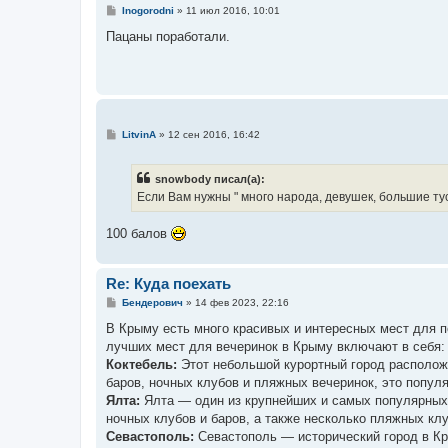
С
Inogorodni
»
11 июл 2016, 10:01
о
о
Пацаны поработали.
б
щ
е
н
и
е
С
LitvinA
»
12 сен 2016, 16:42
о
о
б
snowbody писал(а):
щ
е
Если Вам нужны " много народа, девушек, большие тусо
н
и
е
100 балов
Re: Куда поехать
С
Бендерович
»
14 фев 2023, 22:16
о
о
В Крыму есть много красивых и интересных мест для п
б
лучших мест для вечеринок в Крыму включают в себя:
щ
е
Коктебель:
Этот небольшой курортный город расположе
н
баров, ночных клубов и пляжных вечеринок, это попул
и
е
Ялта:
Ялта — один из крупнейших и самых популярных 
ночных клубов и баров, а также несколько пляжных кл
Севастополь:
Севастополь — исторический город в Кры