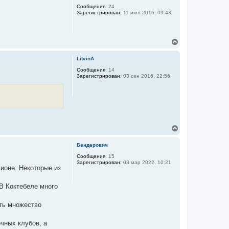
ч
у
Сообщения:
24
а
Зарегистрирован:
11 июл 2016, 09:43
т
л
ь
у
с
я
В
к
е
н
р
а
LitvinA
н
ч
у
Сообщения:
14
а
Зарегистрирован:
03 сен 2016, 22:56
т
л
ь
у
с
я
к
н
а
ч
В
а
е
л
р
Бендерович
у
н
у
Сообщения:
15
Зарегистрирован:
03 мар 2022, 10:21
т
ионе. Некоторые из
ь
с
я
В Коктебеле много
к
н
сть множество
а
ч
а
очных клубов, а
л