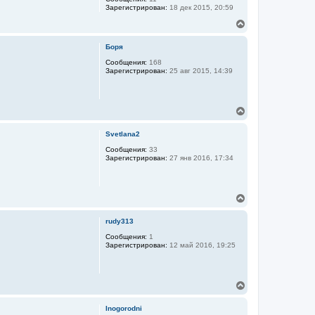
ч
Зарегистрирован:
18 дек 2015, 20:59
а
В
л
е
у
р
Боря
н
у
Сообщения:
168
Зарегистрирован:
25 авг 2015, 14:39
т
ь
с
я
В
к
е
н
р
а
Svetlana2
н
ч
у
Сообщения:
33
а
Зарегистрирован:
27 янв 2016, 17:34
т
л
ь
у
с
я
В
к
е
н
р
а
rudy313
н
ч
у
Сообщения:
1
а
Зарегистрирован:
12 май 2016, 19:25
т
л
ь
у
с
я
В
к
е
н
р
а
Inogorodni
н