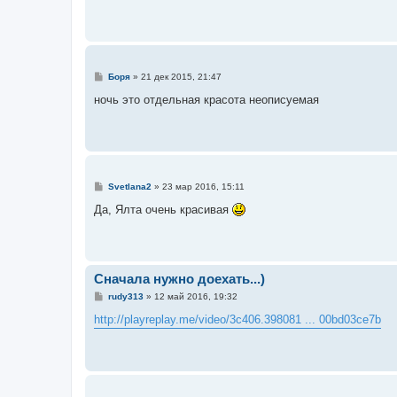
С
Боря
»
21 дек 2015, 21:47
о
о
ночь это отдельная красота неописуемая
б
щ
е
н
и
е
С
Svetlana2
»
23 мар 2016, 15:11
о
о
Да, Ялта очень красивая
б
щ
е
н
и
е
Сначала нужно доехать...)
С
rudy313
»
12 май 2016, 19:32
о
о
http://playreplay.me/video/3c406.398081 ... 00bd03ce7b
б
щ
е
н
и
е