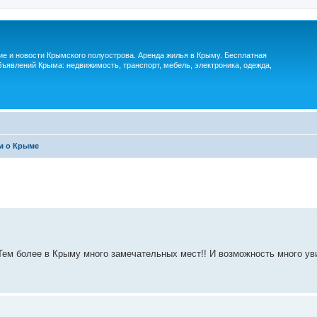
м
ие и новости Крымского полуострова. Аренда жилья в Крыму. Бесплатная
ъявлений Крыма: недвижимость, транспорт, мебель, электроника, одежда,
м о Крыме
 Тем более в Крыму много замечательных мест!! И возможность много ув