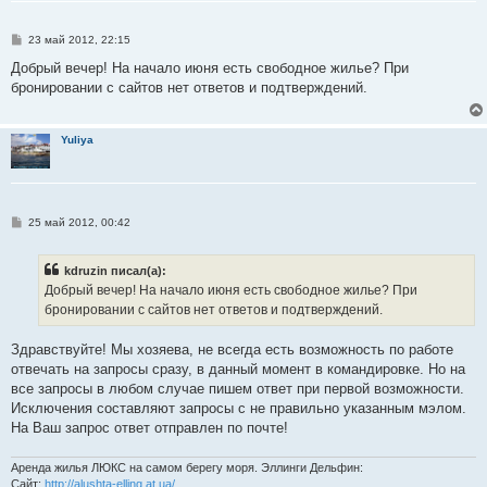
С
23 май 2012, 22:15
о
о
Добрый вечер! На начало июня есть свободное жилье? При
б
бронировании с сайтов нет ответов и подтверждений.
щ
е
н
и
Yuliya
е
С
25 май 2012, 00:42
о
о
б
kdruzin писал(а):
щ
е
Добрый вечер! На начало июня есть свободное жилье? При
н
бронировании с сайтов нет ответов и подтверждений.
и
е
Здравствуйте! Мы хозяева, не всегда есть возможность по работе
отвечать на запросы сразу, в данный момент в командировке. Но на
все запросы в любом случае пишем ответ при первой возможности.
Исключения составляют запросы с не правильно указанным мэлом.
На Ваш запрос ответ отправлен по почте!
Аренда жилья ЛЮКС на самом берегу моря. Эллинги Дельфин:
Сайт:
http://alushta-elling.at.ua/