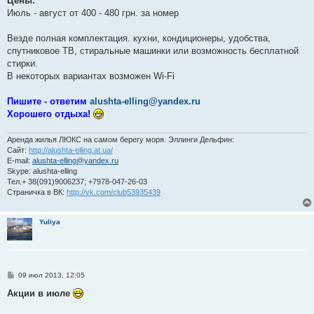
Цены:
Июль - август от 400 - 480 грн. за номер
Везде полная комплектация. кухни, кондиционеры, удобства,
спутниковое ТВ, стиральные машинки или возможность бесплатной
стирки.
В некоторых вариантах возможен Wi-Fi
Пишите - ответим
alushta-elling@yandex.ru
Хорошего отдыха!
Аренда жилья ЛЮКС на самом берегу моря. Эллинги Дельфин:
Сайт:
http://alushta-elling.at.ua/
E-mail:
alushta-elling@yandex.ru
Skype: alushta-elling
Тел.+ 38(091)9006237; +7978-047-26-03
Страничка в ВК:
http://vk.com/club53935439
Yuliya
С
09 июл 2013, 12:05
о
о
Акции в июле
б
щ