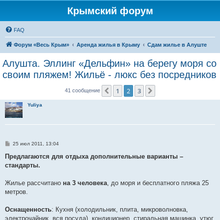
Крымский форум
FAQ
Форум «Весь Крым»
Аренда жилья в Крыму
Сдам жилье в Алуште
Алушта. Эллинг «Дельфин» на берегу моря со
своим пляжем! Жильё - люкс без посредников
1
2
3
Пред.
След.
41 сообщение
Yuliya
С
25 июл 2011, 13:04
о
о
Предлагаются для отдыха дополнительные варианты –
б
стандарты.
щ
е
н
Жилье рассчитано
на 3 человека
, до моря и бесплатного пляжа 25
и
е
метров.
Оснащенность
: Кухня (холодильник, плита, микроволновка,
электрочайник, вся посуда), кондиционер, стиральная машинка, утюг,