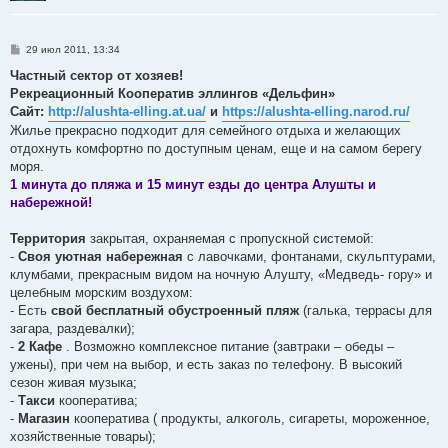
С
29 июл 2011, 13:34
о
о
Частный сектор от хозяев!
б
Рекреационный Кооператив эллингов «Дельфин»
щ
е
Сайт:
http://alushta-elling.at.ua/
и
https://alushta-elling.narod.ru/
н
Жилье прекрасно подходит для семейного отдыха и желающих
и
е
отдохнуть комфортно по доступным ценам, еще и на самом берегу
моря.
1 минута до пляжа и 15 минут езды до центра Алушты и
набережной!
Территория
закрытая, охраняемая с пропускной системой:
-
Своя уютная набережная
с лавочками, фонтанами, скульптурами,
клумбами, прекрасным видом на ночную Алушту, «Медведь- гору» и
целебным морским воздухом:
- Есть
свой бесплатный обустроенный пляж
(галька, террасы для
загара, раздевалки);
-
2 Кафе
. Возможно комплексное питание (завтраки – обеды –
ужены), при чем на выбор, и есть заказ по телефону. В высокий
сезон живая музыка;
-
Такси
кооператива;
-
Магазин
кооператива ( продукты, алкоголь, сигареты, мороженное,
хозяйственные товары);