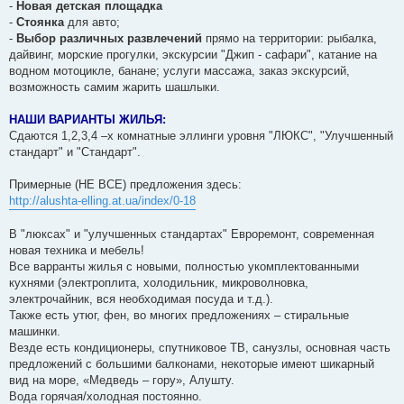
-
Новая детская площадка
-
Стоянка
для авто;
-
Выбор различных развлечений
прямо на территории: рыбалка,
дайвинг, морские прогулки, экскурсии "Джип - сафари", катание на
водном мотоцикле, банане; услуги массажа, заказ экскурсий,
возможность самим жарить шашлыки.
НАШИ ВАРИАНТЫ ЖИЛЬЯ:
Сдаются 1,2,3,4 –х комнатные эллинги уровня "ЛЮКС", "Улучшенный
стандарт" и "Стандарт".
Примерные (НЕ ВСЕ) предложения здесь:
http://alushta-elling.at.ua/index/0-18
В "люксах" и "улучшенных стандартах" Евроремонт, современная
новая техника и мебель!
Все варранты жилья с новыми, полностью укомплектованными
кухнями (электроплита, холодильник, микроволновка,
электрочайник, вся необходимая посуда и т.д.).
Также есть утюг, фен, во многих предложениях – стиральные
машинки.
Везде есть кондиционеры, спутниковое ТВ, санузлы, основная часть
предложений с большими балконами, некоторые имеют шикарный
вид на море, «Медведь – гору», Алушту.
Вода горячая/холодная постоянно.