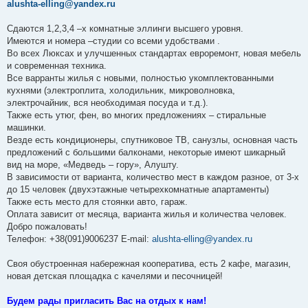
alushta-elling@yandex.ru
Сдаются 1,2,3,4 –х комнатные эллинги высшего уровня.
Имеются и номера –студии со всеми удобствами .
Во всех Люксах и улучшенных стандартах евроремонт, новая мебель
и современная техника.
Все варранты жилья с новыми, полностью укомплектованными
кухнями (электроплита, холодильник, микроволновка,
электрочайник, вся необходимая посуда и т.д.).
Также есть утюг, фен, во многих предложениях – стиральные
машинки.
Везде есть кондиционеры, спутниковое ТВ, санузлы, основная часть
предложений с большими балконами, некоторые имеют шикарный
вид на море, «Медведь – гору», Алушту.
В зависимости от варианта, количество мест в каждом разное, от 3-х
до 15 человек (двухэтажные четырехкомнатные апартаменты)
Также есть место для стоянки авто, гараж.
Оплата зависит от месяца, варианта жилья и количества человек.
Добро пожаловать!
Телефон: +38(091)9006237 E-mail:
alushta-elling@yandex.ru
Своя обустроенная набережная кооператива, есть 2 кафе, магазин,
новая детская площадка с качелями и песочницей!
Будем рады пригласить Вас на отдых к нам!