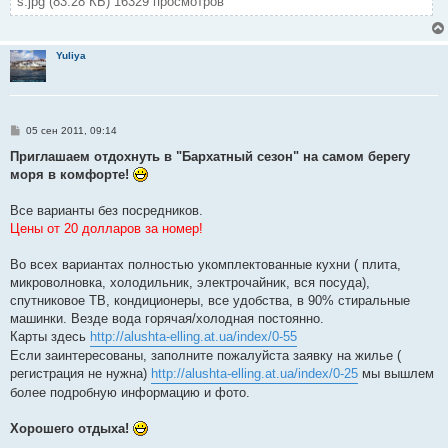
s.jpg (83.28 КБ) 16329 просмотров
Yuliya
С
05 сен 2011, 09:14
о
о
Приглашаем отдохнуть в "Бархатный сезон" на самом берегу
б
моря в комфорте!
щ
е
н
Все варианты без посредников.
и
е
Цены от 20 долларов за номер!
Во всех вариантах полностью укомплектованные кухни ( плита,
микроволновка, холодильник, электрочайник, вся посуда),
спутниковое ТВ, кондиционеры, все удобства, в 90% стиральные
машинки. Везде вода горячая/холодная постоянно.
Карты здесь
http://alushta-elling.at.ua/index/0-55
Если заинтересованы, заполните пожалуйста заявку на жилье (
регистрация не нужна)
http://alushta-elling.at.ua/index/0-25
мы вышлем
более подробную информацию и фото.
Хорошего отдыха!