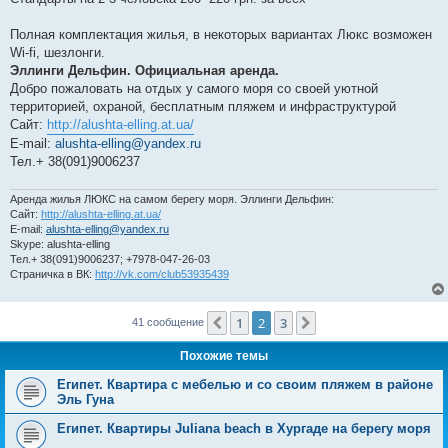
Полная комплектация жилья, в некоторых вариантах Люкс возможен
Wi-fi, шезлонги.
Эллинги Дельфин. Официальная аренда.
Добро пожаловать на отдых у самого моря со своей уютной
территорией, охраной, бесплатным пляжем и инфраструктурой
Сайт:
http://alushta-elling.at.ua/
E-mail:
alushta-elling@yandex.ru
Тел.+ 38(091)9006237
Аренда жилья ЛЮКС на самом берегу моря. Эллинги Дельфин:
Сайт:
http://alushta-elling.at.ua/
E-mail:
alushta-elling@yandex.ru
Skype: alushta-elling
Тел.+ 38(091)9006237; +7978-047-26-03
Страничка в ВК:
http://vk.com/club53935439
1
2
3
Пред.
След.
41 сообщение
Похожие темы
Египет. Квартира с мебелью и со своим пляжем в районе
Эль Гуна
Египет. Квартиры Juliana beach в Хургаде на берегу моря