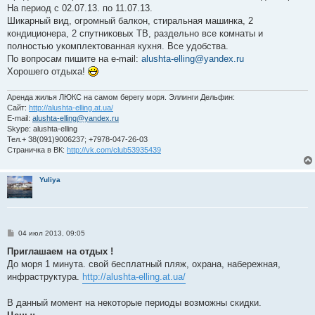
б
На период с 02.07.13. по 11.07.13.
щ
е
Шикарный вид, огромный балкон, стиральная машинка, 2
н
кондиционера, 2 спутниковых ТВ, раздельно все комнаты и
и
е
полностью укомплектованная кухня. Все удобства.
По вопросам пишите на e-mail:
alushta-elling@yandex.ru
Хорошего отдыха!
Аренда жилья ЛЮКС на самом берегу моря. Эллинги Дельфин:
Сайт:
http://alushta-elling.at.ua/
E-mail:
alushta-elling@yandex.ru
Skype: alushta-elling
Тел.+ 38(091)9006237; +7978-047-26-03
Страничка в ВК:
http://vk.com/club53935439
Yuliya
С
04 июл 2013, 09:05
о
о
Приглашаем на отдых !
б
До моря 1 минута. свой бесплатный пляж, охрана, набережная,
щ
е
инфраструктура.
http://alushta-elling.at.ua/
н
и
е
В данный момент на некоторые периоды возможны скидки.