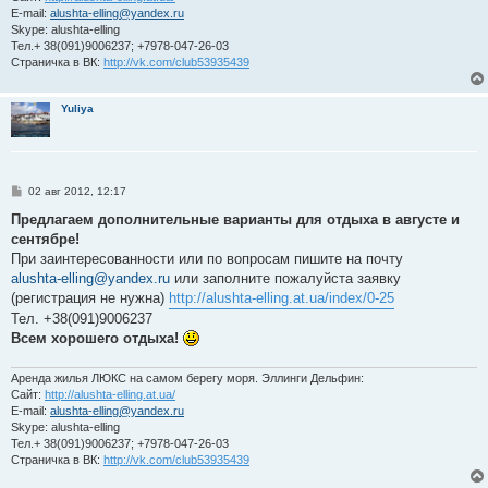
E-mail:
alushta-elling@yandex.ru
Skype: alushta-elling
Тел.+ 38(091)9006237; +7978-047-26-03
Страничка в ВК:
http://vk.com/club53935439
Yuliya
С
02 авг 2012, 12:17
о
о
Предлагаем дополнительные варианты для отдыха в августе и
б
сентябре!
щ
е
При заинтересованности или по вопросам пишите на почту
н
alushta-elling@yandex.ru
или заполните пожалуйста заявку
и
е
(регистрация не нужна)
http://alushta-elling.at.ua/index/0-25
Тел. +38(091)9006237
Всем хорошего отдыха!
Аренда жилья ЛЮКС на самом берегу моря. Эллинги Дельфин:
Сайт:
http://alushta-elling.at.ua/
E-mail:
alushta-elling@yandex.ru
Skype: alushta-elling
Тел.+ 38(091)9006237; +7978-047-26-03
Страничка в ВК:
http://vk.com/club53935439