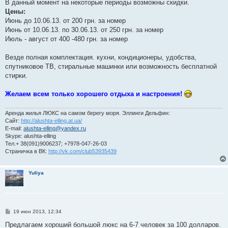
е
В данный момент на некоторые периоды возможны скидки.
Цены:
Июнь до 10.06.13. от 200 грн. за номер
Июнь от 10.06.13. по 30.06.13. от 250 грн. за номер
Июль - август от 400 -480 грн. за номер
Везде полная комплектация. кухни, кондиционеры, удобства,
спутниковое ТВ, стиральные машинки или возможность бесплатной
стирки.
Желаем всем только хорошего отдыха и настроения!
Аренда жилья ЛЮКС на самом берегу моря. Эллинги Дельфин:
Сайт:
http://alushta-elling.at.ua/
E-mail:
alushta-elling@yandex.ru
Skype: alushta-elling
Тел.+ 38(091)9006237; +7978-047-26-03
Страничка в ВК:
http://vk.com/club53935439
Yuliya
С
19 июн 2013, 12:34
о
о
Предлагаем хороший большой люкс на 6-7 человек за 100 долларов.