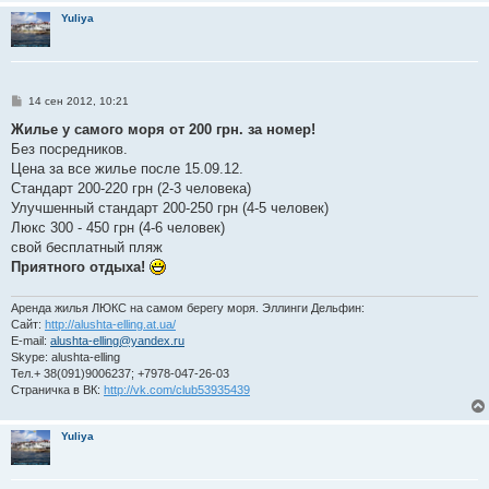
Yuliya
С
14 сен 2012, 10:21
о
о
Жилье у самого моря от 200 грн. за номер!
б
Без посредников.
щ
е
Цена за все жилье после 15.09.12.
н
Стандарт 200-220 грн (2-3 человека)
и
е
Улучшенный стандарт 200-250 грн (4-5 человек)
Люкс 300 - 450 грн (4-6 человек)
свой бесплатный пляж
Приятного отдыха!
Аренда жилья ЛЮКС на самом берегу моря. Эллинги Дельфин:
Сайт:
http://alushta-elling.at.ua/
E-mail:
alushta-elling@yandex.ru
Skype: alushta-elling
Тел.+ 38(091)9006237; +7978-047-26-03
Страничка в ВК:
http://vk.com/club53935439
Yuliya