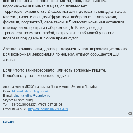
постоянно. Зона экологически чистая, городская система
водоснабжения и канализации, сливочных нет.
Территория охраняется, 2 кафе, магазин, детская площадка, такси,
массаж, киоск с овощами/фруктами, набережная с лавочками,
фонтами, подсветкой, свое такси, в 5 минутах конечная остановка
маршрутки до центра и набережной ( 6-10 минут езды).
Трансферт возможен любой, встречают с табличкой у вагона
подвозят под дверь в любое время суток.
Аренда официальная, договор, документы подтверждающие оплату.
Вся возможная информация по номеру, отдыху сообщается ДО
заказа.
Если что-то заинтересовало, или есть вопросы– пишите.
В любом случае – хорошего отдыха!
Аренда жилья ЛЮКС на самом берегу моря. Эллинги Дельфин:
Сайт:
http://alushta-elling.at.ua/
E-mail:
alushta-elling@yandex.ru
Skype: alushta-elling
Тел.+ 38(091)9006237; +7978-047-26-03
Страничка в ВК:
http://vk.com/club53935439
kdruzin