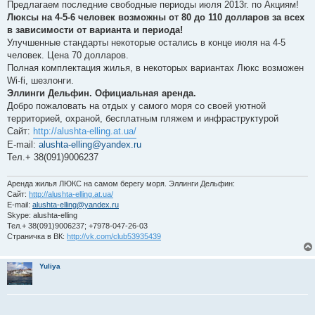
е
Предлагаем последние свободные периоды июля 2013г. по Акциям!
н
Люксы на 4-5-6 человек возможны от 80 до 110 долларов за всех
и
е
в зависимости от варианта и периода!
Улучшенные стандарты некоторые остались в конце июля на 4-5
человек. Цена 70 долларов.
Полная комплектация жилья, в некоторых вариантах Люкс возможен
Wi-fi, шезлонги.
Эллинги Дельфин. Официальная аренда.
Добро пожаловать на отдых у самого моря со своей уютной
территорией, охраной, бесплатным пляжем и инфраструктурой
Сайт:
http://alushta-elling.at.ua/
E-mail:
alushta-elling@yandex.ru
Тел.+ 38(091)9006237
Аренда жилья ЛЮКС на самом берегу моря. Эллинги Дельфин:
Сайт:
http://alushta-elling.at.ua/
E-mail:
alushta-elling@yandex.ru
Skype: alushta-elling
Тел.+ 38(091)9006237; +7978-047-26-03
Страничка в ВК:
http://vk.com/club53935439
Yuliya