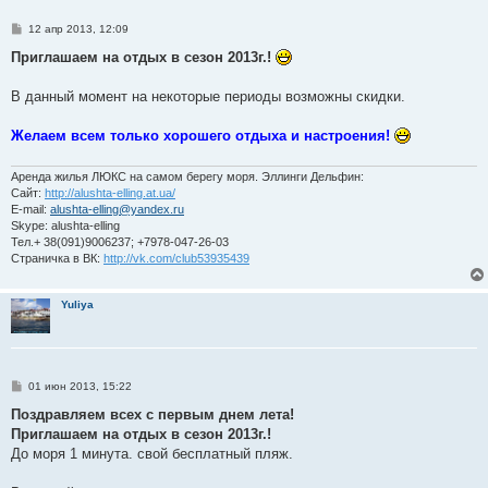
С
12 апр 2013, 12:09
о
о
Приглашаем на отдых в сезон 2013г.!
б
щ
е
В данный момент на некоторые периоды возможны скидки.
н
и
е
Желаем всем только хорошего отдыха и настроения!
Аренда жилья ЛЮКС на самом берегу моря. Эллинги Дельфин:
Сайт:
http://alushta-elling.at.ua/
E-mail:
alushta-elling@yandex.ru
Skype: alushta-elling
Тел.+ 38(091)9006237; +7978-047-26-03
Страничка в ВК:
http://vk.com/club53935439
Yuliya
С
01 июн 2013, 15:22
о
о
Поздравляем всех с первым днем лета!
б
Приглашаем на отдых в сезон 2013г.!
щ
е
До моря 1 минута. свой бесплатный пляж.
н
и