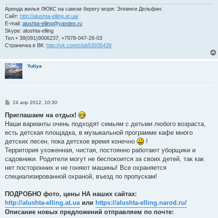
Аренда жилья ЛЮКС на самом берегу моря. Эллинги Дельфин:
Сайт:
http://alushta-elling.at.ua/
E-mail:
alushta-elling@yandex.ru
Skype: alushta-elling
Тел.+ 38(091)9006237; +7978-047-26-03
Страничка в ВК:
http://vk.com/club53935439
Yuliya
С
24 апр 2012, 10:30
о
о
Приглашаем на отдых!
б
Наши варианты очень подходят семьям с детьми любого возраста,
щ
е
есть детская площадка, в музыкальной программе кафе много
н
детских песен, пока детское время конечно
!
и
е
Территория ухоженная, чистая, постоянно работают уборщики и
садовники. Родители могут не беспокоится за своих детей, так как
нет посторонних и не гоняют машины! Все охраняется
специализированной охраной, въезд по пропускам!
ПОДРОБНО фото, цены НА наших сайтах:
http://alushta-elling.at.ua
или
https://alushta-elling.narod.ru/
Описание новых предложений отправляем по почте: