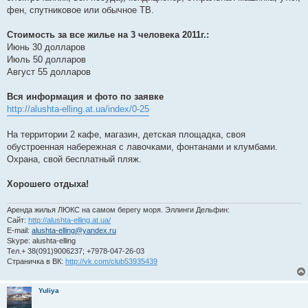
фен, спутниковое или обычное ТВ.
Стоимость за все жилье на 3 человека 2011г.:
Июнь 30 долларов
Июль 50 долларов
Август 55 долларов
Вся информация и фото по заявке
http://alushta-elling.at.ua/index/0-25
На территории 2 кафе, магазин, детская площадка, своя
обустроенная набережная с лавочками, фонтанами и клумбами.
Охрана, свой бесплатный пляж.
Хорошего отдыха!
Аренда жилья ЛЮКС на самом берегу моря. Эллинги Дельфин:
Сайт:
http://alushta-elling.at.ua/
E-mail:
alushta-elling@yandex.ru
Skype: alushta-elling
Тел.+ 38(091)9006237; +7978-047-26-03
Страничка в ВК:
http://vk.com/club53935439
Yuliya