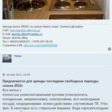
Аренда жилья ЛЮКС на самом берегу моря. Эллинги Дельфин:
Сайт:
http://alushta-elling.at.ua/
E-mail:
alushta-elling@yandex.ru
Skype: alushta-elling
Тел.+ 38(091)9006237; +7978-047-26-03
Страничка в ВК:
http://vk.com/club53935439
Yuliya
С
20 май 2012, 23:46
о
о
Предлагаются для аренды последние свободные периоды
б
сезона 2012г.
щ
е
Все жилье с
н
полностью укомплектованными кухнями (электроплита,
и
е
холодильник, микроволновка, электрочайник, вся необходимая
посуда), кондиционерами, всеми удобствами, спутниковым ТВ. Утюг,
фен. В некоторых есть стиральная машинка. Вода горячая/холодная