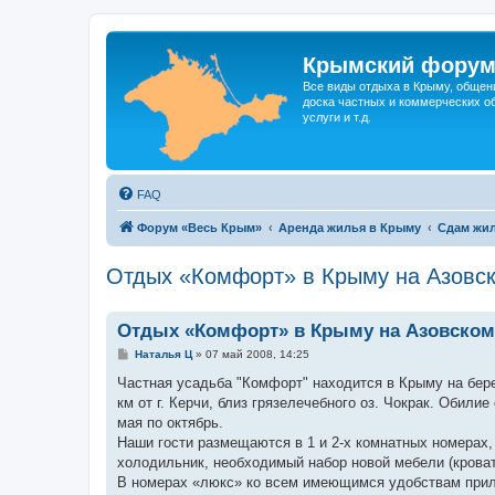
Крымский фору
Все виды отдыха в Крыму, общен
доска частных и коммерческих об
услуги и т.д.
FAQ
Форум «Весь Крым»
Аренда жилья в Крыму
Сдам жил
Отдых «Комфорт» в Крыму на Азовс
Отдых «Комфорт» в Крыму на Азовском
С
Наталья Ц
»
07 май 2008, 14:25
о
о
Частная усадьба "Комфорт" находится в Крыму на бере
б
км от г. Керчи, близ грязелечебного оз. Чокрак. Обил
щ
е
мая по октябрь.
н
Наши гости размещаются в 1 и 2-х комнатных номерах,
и
е
холодильник, необходимый набор новой мебели (кроват
В номерах «люкс» ко всем имеющимся удобствам прила