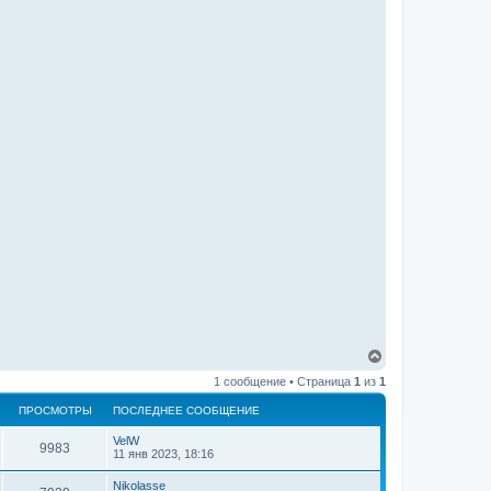
В
е
1 сообщение • Страница
1
из
1
р
н
ПРОСМОТРЫ
ПОСЛЕДНЕЕ СООБЩЕНИЕ
у
т
VelW
ь
9983
11 янв 2023, 18:16
с
я
Nikolasse