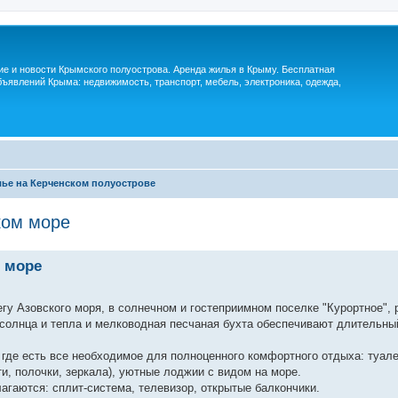
м
ие и новости Крымского полуострова. Аренда жилья в Крыму. Бесплатная
ъявлений Крыма: недвижимость, транспорт, мебель, электроника, одежда,
ье на Керченском полуострове
ком море
 море
гу Азовского моря, в солнечном и гостеприимном поселке "Курортное",
ие солнца и тепла и мелководная песчаная бухта обеспечивают длительны
 где есть все необходимое для полноценного комфортного отдыха: туале
и, полочки, зеркала), уютные лоджии с видом на море.
гаются: сплит-система, телевизор, открытые балкончики.