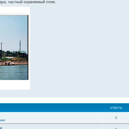
адка, частный охраняемый пляж.
ОТВЕТЫ
0
ыме
у