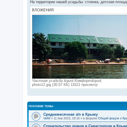
На территории нашей усадьбы: стоянка, детская площ
ВЛОЖЕНИЯ
Частная усадьба &quot;Комфорт&quot;
photo12.jpg (30.07 КБ) 11621 просмотр
ПОХОЖИЕ ТЕМЫ
Среднемесячная з/п в Крыму
VelW
» 11 янв 2023, 18:16 » в форуме
Общий форум о Кр
Строительство домов в Севастополе и Крым