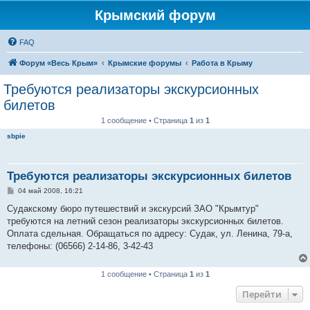
Крымский форум
FAQ
Форум «Весь Крым»
Крымские форумы
Работа в Крыму
Требуются реализаторы экскурсионных
билетов
1 сообщение • Страница
1
из
1
sbpie
Требуются реализаторы экскурсионных билетов
С
04 май 2008, 16:21
о
о
Судакскому бюро путешествий и экскурсий ЗАО "Крымтур"
б
требуются на летний сезон реализаторы экскурсионных билетов.
щ
е
Оплата сдельная. Обращаться по адресу: Судак, ул. Ленина, 79-а,
н
телефоны: (06566) 2-14-86, 3-42-43
и
е
1 сообщение • Страница
1
из
1
Перейти