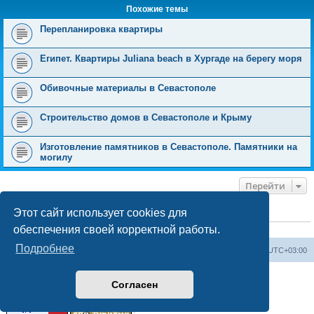
Похожие темы
Перепланировка квартиры
Египет. Квартиры Juliana beach в Хургаде на берегу моря
Обивочные материалы в Севастополе
Строительство домов в Севастополе и Крыму
Изготовление памятников в Севастополе. Памятники на
могилу
Перейти
Этот сайт использует cookies для
КТО СЕЙЧАС НА КОНФЕРЕНЦИИ
обеспечения своей корректной работы.
Сейчас этот форум просматривают:
ClaudeBot [ИИ бот]
и 1 гость
Подробнее
Форум «Весь Крым»
Наша команда
Часовой пояс:
UTC+03:00
Создано на основе phpBB® Forum Software © phpBB Limited
Согласен
Конфиденциальность
|
Правила