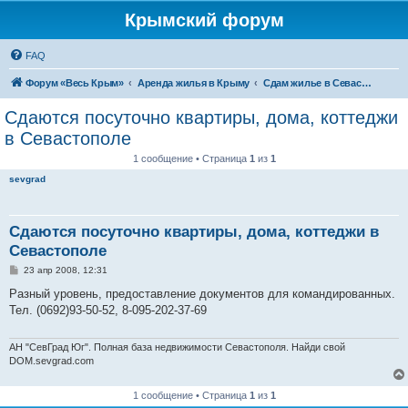
Крымский форум
FAQ
Форум «Весь Крым»
Аренда жилья в Крыму
Сдам жилье в Севастополе
Сдаются посуточно квартиры, дома, коттеджи
в Севастополе
1 сообщение • Страница
1
из
1
sevgrad
Сдаются посуточно квартиры, дома, коттеджи в
Севастополе
С
23 апр 2008, 12:31
о
о
Разный уровень, предоставление документов для командированных.
б
Тел. (0692)93-50-52, 8-095-202-37-69
щ
е
н
и
АН "СевГрад Юг". Полная база недвижимости Севастополя. Найди свой
е
DOM.sevgrad.com
1 сообщение • Страница
1
из
1