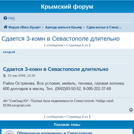
Крымский форум
FAQ
Форум «Весь Крым»
Аренда жилья в Крыму
Сдам жилье в Севастополе
Сдается 3-комн в Севастополе длительно
1 сообщение • Страница
1
из
1
sevgrad
Сдается 3-комн в Севастополе длительно
С
23 апр 2008, 12:20
о
о
Район Острякова. Все условия, мебель, техника, газовая колонка.
б
600 долларов в месяц. Тел. (0692)93-50-52, 8-095-202-37-69
щ
е
н
и
АН "СевГрад Юг". Полная база недвижимости Севастополя. Найди свой
е
DOM.sevgrad.com
1 сообщение • Страница
1
из
1
Похожие темы
Обивочные материалы в Севастополе