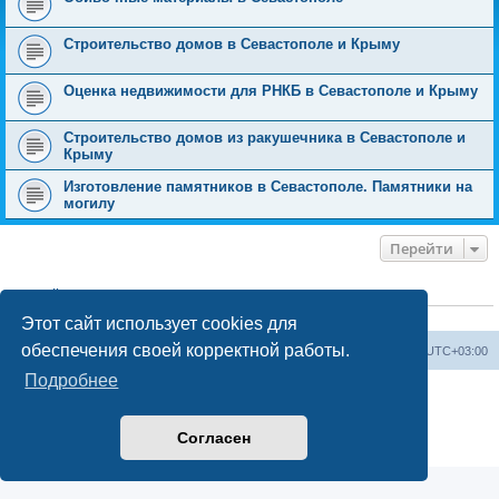
Строительство домов в Севастополе и Крыму
Оценка недвижимости для РНКБ в Севастополе и Крыму
Строительство домов из ракушечника в Севастополе и
Крыму
Изготовление памятников в Севастополе. Памятники на
могилу
Перейти
КТО СЕЙЧАС НА КОНФЕРЕНЦИИ
Сейчас этот форум просматривают:
ClaudeBot [ИИ бот]
и 0 гостей
Этот сайт использует cookies для
обеспечения своей корректной работы.
Форум «Весь Крым»
Наша команда
Часовой пояс:
UTC+03:00
Подробнее
Создано на основе phpBB® Forum Software © phpBB Limited
Конфиденциальность
|
Правила
Согласен