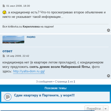
С
01 июл 2008, 18:30
о
о
, а кондиционер есть? Что-то просматриваю второе объявление и
б
никто не указывает такой информации...
щ
е
н
и
Вся kirillovka.su
Кирилловка
на ладони!
е
PADRO
ответ
С
16 апр 2009, 22:42
о
о
кондиционера нет (в квартире летом прохладно), с кондиционером
б
могу предложить
снять домик возле Набережной Ялты
, фото
щ
е
здесь:
http://yalta-dom.ru.gg/
н
и
е
3 сообщения • Страница
1
из
1
Похожие темы
Сдам квартиру в Партените, у моря!!!
Перейти