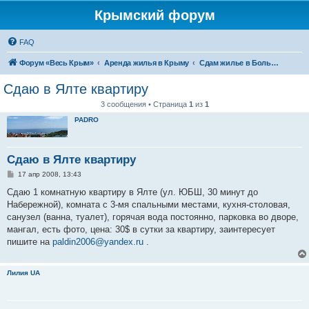
Крымский форум
FAQ
Форум «Весь Крым»
Аренда жилья в Крыму
Сдам жилье в Большой Ялте - аренда жилья от хозяев
Сдаю в Ялте квартиру
3 сообщения • Страница
1
из
1
PADRO
Сдаю в Ялте квартиру
С
17 апр 2008, 13:43
о
о
Сдаю 1 комнатную квартиру в Ялте (ул. ЮБШ, 30 минут до
б
Набережной), комната с 3-мя спальными местами, кухня-столовая,
щ
е
санузел (ванна, туалет), горячая вода постоянно, парковка во дворе,
н
мангал, есть фото, цена: 30$ в сутки за квартиру, заинтересует
и
е
пишите на
paldin2006@yandex.ru
.
Лилия UA