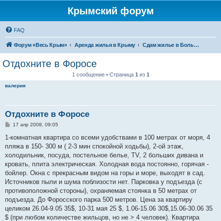
Крымский форум
FAQ
Форум «Весь Крым»
Аренда жилья в Крыму
Сдам жилье в Большой Ялте - аренда жилья от хозяев
Отдохните в Форосе
1 сообщение • Страница
1
из
1
валерия
Отдохните в Форосе
С
17 апр 2008, 09:05
о
о
1-комнатная квартира со всеми удобствами в 100 метрах от моря, 4
б
пляжа в 150- 300 м ( 2-3 мин спокойной ходьбы), 2-ой этаж,
щ
е
холодильник, посуда, постельное белье, TV, 2 больших дивана и
н
кровать, плита электрическая. Холодная вода постоянно, горячая -
и
е
бойлер. Окна с прекрасным видом на горы и море, выходят в сад.
Источников пыли и шума поблизости нет. Парковка у подъезда (с
противоположной стороны), охраняемая стоянка в 50 метрах от
подъезда. До Форосского парка 500 метров. Цена за квартиру
целиком 26.04-9.05 35$, 10-31 мая 25 $, 1.06-15.06 30$,15.06-30.06 35
$ (при любом количестве жильцов, но не > 4 человек). Квартира