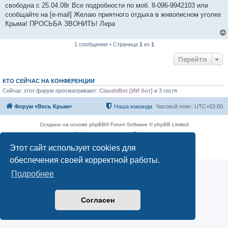
свободна с 25.04.08г Все подробности по моб. 8-096-9942103 или
сообщайте на [e-mail] Желаю приятного отдыха в живописном уголке
Крыма! ПРОСЬБА ЗВОНИТЬ! Лера
1 сообщение • Страница
1
из
1
Перейти
КТО СЕЙЧАС НА КОНФЕРЕНЦИИ
Сейчас этот форум просматривают:
ClaudeBot [ИИ бот]
и 3 гостя
Форум «Весь Крым»
Наша команда
Часовой пояс:
UTC+03:00
Создано на основе phpBB® Forum Software © phpBB Limited
Конфиденциальность
|
Правила
Этот сайт использует cookies для
обеспечения своей корректной работы.
Подробнее
Согласен