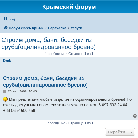
Крымский форум
FAQ
Форум «Весь Крым»
Барахолка
Услуги
Строим дома, бани, беседки из
сруба(оцилиндрованное бревно)
1 сообщение • Страница
1
из
1
Denis
Строим дома, бани, беседки из
сруба(оцилиндрованное бревно)
С
25 мар 2008, 16:43
о
о
Мы предлагаем любые изделия из оцилиндрованного бревна! По
б
очень доступным ценам! связаться можно по тел. 8-097-392-24-04,
щ
е
+38-0652-600-458
н
и
е
1 сообщение • Страница
1
из
1
Перейти