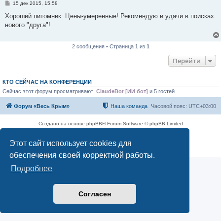
С
15 дек 2015, 15:58
о
о
Хороший питомник. Цены-умеренные! Рекомендую и удачи в поисках
б
нового "друга"!
щ
е
н
и
2 сообщения • Страница
1
из
1
е
Перейти
КТО СЕЙЧАС НА КОНФЕРЕНЦИИ
Сейчас этот форум просматривают:
ClaudeBot [ИИ бот]
и 5 гостей
Форум «Весь Крым»
Наша команда
Часовой пояс:
UTC+03:00
Создано на основе phpBB® Forum Software © phpBB Limited
Конфиденциальность
|
Правила
Этот сайт использует cookies для
обеспечения своей корректной работы.
Подробнее
Согласен