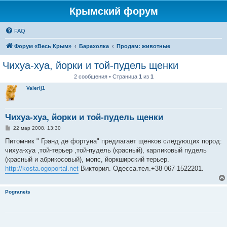
Крымский форум
FAQ
Форум «Весь Крым»
Барахолка
Продам: животные
Чихуа-хуа, йорки и той-пудель щенки
2 сообщения • Страница
1
из
1
Valerij1
Чихуа-хуа, йорки и той-пудель щенки
С
22 мар 2008, 13:30
о
о
Питомник " Гранд де фортуна" предлагает щенков следующих пород:
б
чихуа-хуа ,той-терьер ,той-пудель (красный), карликовый пудель
щ
е
(красный и абрикосовый), мопс, йоркширский терьер.
н
http://kosta.ogoportal.net
Виктория. Одесса.тел.+38-067-1522201.
и
е
Pogranets