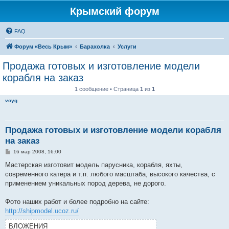
Крымский форум
FAQ
Форум «Весь Крым»
Барахолка
Услуги
Продажа готовых и изготовление модели
корабля на заказ
1 сообщение • Страница
1
из
1
voyg
Продажа готовых и изготовление модели корабля
на заказ
С
16 мар 2008, 16:00
о
о
Мастерская изготовит модель парусника, корабля, яхты,
б
современного катера и т.п. любого масштаба, высокого качества, с
щ
е
применением уникальных пород дерева, не дорого.
н
и
е
Фото наших работ и более подробно на сайте:
http://shipmodel.ucoz.ru/
ВЛОЖЕНИЯ