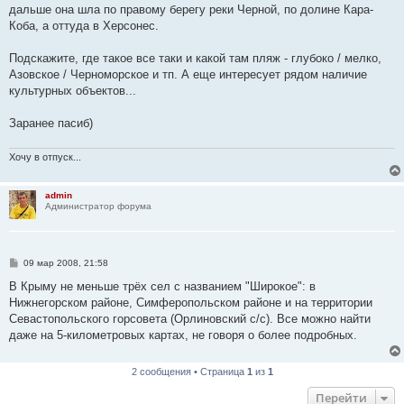
дальше она шла по правому берегу реки Черной, по долине Кара-
Коба, а оттуда в Херсонес.
Подскажите, где такое все таки и какой там пляж - глубоко / мелко,
Азовское / Черноморское и тп. А еще интересует рядом наличие
культурных объектов...
Заранее пасиб)
Хочу в отпуск...
admin
Администратор форума
С
09 мар 2008, 21:58
о
о
В Крыму не меньше трёх сел с названием "Широкое": в
б
Нижнегорском районе, Симферопольском районе и на территории
щ
е
Севастопольского горсовета (Орлиновский с/с). Все можно найти
н
даже на 5-километровых картах, не говоря о более подробных.
и
е
2 сообщения • Страница
1
из
1
Перейти