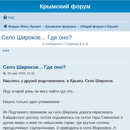
Крымский форум
FAQ
Форум «Весь Крым»
Крымские форумы
Общий форум о Крыме
Село Широкое... Где оно?
2 сообщения • Страница
1
из
1
Lara
Село Широкое... Где оно?
С
09 мар 2008, 21:31
о
о
Нашлись у друзей родственники. в Крыму. Село Широкое.
б
щ
е
Ищу второй день не могу найти где это...
н
и
е
Нашла только одно упоминание -
Из Подгорного прямиком на село Широкое дорога пересекала
Байдарскую долину, потом подымалась на склон горы Симналых и
далее вверх и вниз по невысоким горам, где крутые склоны
преодолевают серпантинами, и приводила в село Морозовку. А