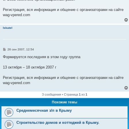
Регистрация, вся информация и общение с организаторами на сайте
wag-vpered.com
Iskatel
С
26 сен 2007, 12:54
о
о
Формируется последняя в этом году группа
б
щ
е
13 октября – 18 октября 2007 г
н
и
е
Регистрация, вся информация и общение с организаторами на сайте
wag-vpered.com
3 сообщения • Страница
1
из
1
Похожие темы
Среднемесячная з/п в Крыму
Строительство домов и коттеджей в Крыму.