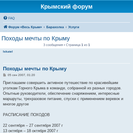
Крымский форум
FAQ
Форум «Весь Крым»
Барахолка
Услуги
Походы мечты по Крыму
3 сообщения • Страница
1
из
1
Iskatel
Походы мечты по Крыму
С
05 сен 2007, 01:20
о
о
Приглашаем совершить активное путешествие по красивейшим
б
уголкам Горного Крыма в команде, собранной из разных городов.
щ
е
Опытные руководители, обеспечение снаряжением, интересные
н
маршруты, трехразовое питание, спуски с применением веревок и
и
е
многое другое
РАСПИСАНИЕ ПОХОДОВ
22 сентября – 27 сентября 2007 г
13 октября – 18 октября 2007 г