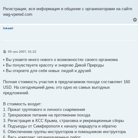
Регистрация, вся информация и общение с организаторами на сайте
wag-vpered.com
Iskatel
С
05 сен 2007, 01:22
о
о
• Вы узнаете много нового о возможностях своего организма
б
• Вы почувствуете красоту и энергию Дикой Природы
щ
е
• Вы откроете для себя новых людей и друзей
н
и
е
Полная стоимость участия в предлагаемом походе составляет 160
USD. На сегодняшний день это одно из самых выгодных
предложений.
В стоимость входит:
1. Прокат группового и личного снаряжения
2. Трехразовое питание на протяжении похода
3. Регистрация в КСС Крыма, страховка и рекреационные сборы
4. Подъезды от Симферополя к началу маршрута и обратно
5. Обеспечение группы инструктором и помощником инструктора
6. Весь комплекс организационных работ