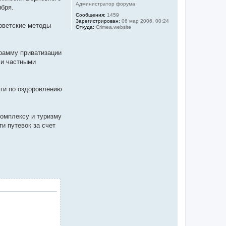
Администратор форума
бря.
Сообщения:
1459
Зарегистрирован:
06 мар 2006, 00:24
советские методы
Откуда:
Crimea.website
грамму приватизации
 и частными
уги по оздоровлению
комплексу и туризму
и путевок за счет