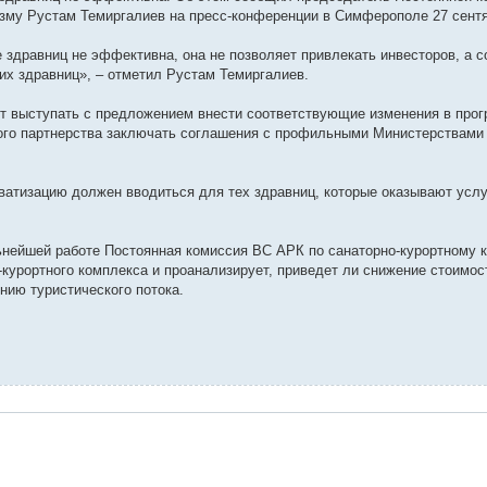
изму Рустам Темиргалиев на пресс-конференции в Симферополе 27 сентя
здравниц не эффективна, она не позволяет привлекать инвесторов, а 
их здравниц», – отметил Рустам Темиргалиев.
дет выступать с предложением внести соответствующие изменения в про
тного партнерства заключать соглашения с профильными Министерствами
иватизацию должен вводиться для тех здравниц, которые оказывают усл
ьнейшей работе Постоянная комиссия ВС АРК по санаторно-курортному 
курортного комплекса и проанализирует, приведет ли снижение стоимост
нию туристического потока.