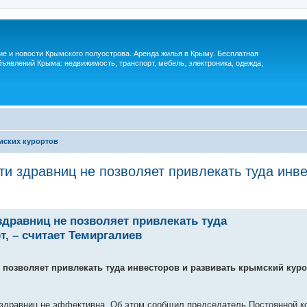
м
ие и новости Крымского полуострова. Аренда жилья в Крыму. Бесплатная
ъявлений Крыма: недвижимость, транспорт, мебель, электроника, одежда,
мских курортов
и здравниц не позволяет привлекать туда инве
дравниц не позволяет привлекать туда
, – считает Темиргалиев
позволяет привлекать туда инвесторов и развивать крымский курор
 здравниц не эффективна. Об этом сообщил председатель Постоянной к