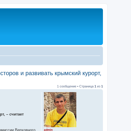
сторов и развивать крымский курорт,
1 сообщение • Страница
1
из
1
т, – считает
омиссии Верховного
admin