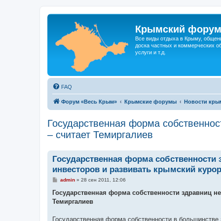
Крымский фору
Все виды отдыха в Крыму, общен
доска частных и коммерческих об
услуги и т.д.
FAQ
Форум «Весь Крым»
Крымские форумы
Новости кры
Государственная форма собственност
– считает Темиргалиев
Государственная форма собственности з
инвесторов и развивать крымский курорт
С
admin
»
28 сен 2011, 12:06
о
о
Государственная форма собственности здравниц не 
б
Темиргалиев
щ
е
н
Государственная форма собственности в большинстве
и