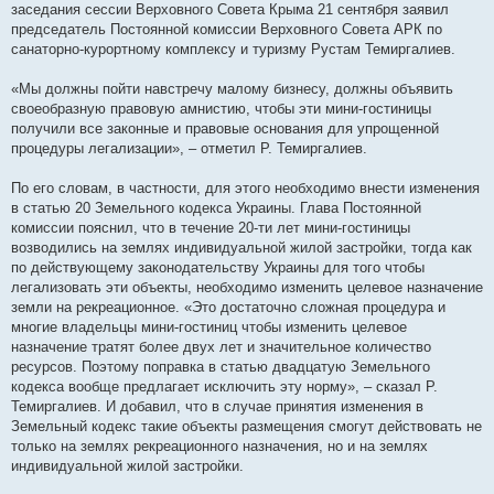
заседания сессии Верховного Совета Крыма 21 сентября заявил
председатель Постоянной комиссии Верховного Совета АРК по
санаторно-курортному комплексу и туризму Рустам Темиргалиев.
«Мы должны пойти навстречу малому бизнесу, должны объявить
своеобразную правовую амнистию, чтобы эти мини-гостиницы
получили все законные и правовые основания для упрощенной
процедуры легализации», – отметил Р. Темиргалиев.
По его словам, в частности, для этого необходимо внести изменения
в статью 20 Земельного кодекса Украины. Глава Постоянной
комиссии пояснил, что в течение 20-ти лет мини-гостиницы
возводились на землях индивидуальной жилой застройки, тогда как
по действующему законодательству Украины для того чтобы
легализовать эти объекты, необходимо изменить целевое назначение
земли на рекреационное. «Это достаточно сложная процедура и
многие владельцы мини-гостиниц чтобы изменить целевое
назначение тратят более двух лет и значительное количество
ресурсов. Поэтому поправка в статью двадцатую Земельного
кодекса вообще предлагает исключить эту норму», – сказал Р.
Темиргалиев. И добавил, что в случае принятия изменения в
Земельный кодекс такие объекты размещения смогут действовать не
только на землях рекреационного назначения, но и на землях
индивидуальной жилой застройки.