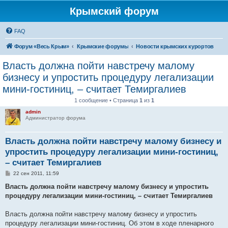
Крымский форум
FAQ
Форум «Весь Крым»
Крымские форумы
Новости крымских курортов
Власть должна пойти навстречу малому
бизнесу и упростить процедуру легализации
мини-гостиниц, – считает Темиргалиев
1 сообщение • Страница
1
из
1
admin
Администратор форума
Власть должна пойти навстречу малому бизнесу и
упростить процедуру легализации мини-гостиниц,
– считает Темиргалиев
С
22 сен 2011, 11:59
о
о
Власть должна пойти навстречу малому бизнесу и упростить
б
процедуру легализации мини-гостиниц, – считает Темиргалиев
щ
е
н
Власть должна пойти навстречу малому бизнесу и упростить
и
е
процедуру легализации мини-гостиниц. Об этом в ходе пленарного