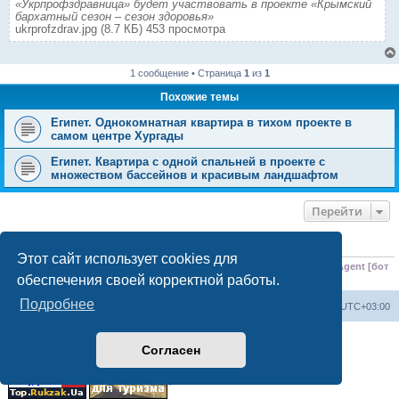
«Укрпрофздравница» будет участвовать в проекте «Крымский
бархатный сезон – сезон здоровья»
ukrprofzdrav.jpg (8.7 КБ) 453 просмотра
1 сообщение • Страница
1
из
1
Похожие темы
Египет. Однокомнатная квартира в тихом проекте в
самом центре Хургады
Египет. Квартира с одной спальней в проекте с
множеством бассейнов и красивым ландшафтом
Перейти
КТО СЕЙЧАС НА КОНФЕРЕНЦИИ
Этот сайт использует cookies для
Сейчас этот форум просматривают:
ClaudeBot [ИИ бот]
,
Meta-ExternalAgent [бот
обеспечения своей корректной работы.
ИИ]
и 0 гостей
Подробнее
Форум «Весь Крым»
Наша команда
Часовой пояс:
UTC+03:00
Создано на основе phpBB® Forum Software © phpBB Limited
Согласен
Конфиденциальность
|
Правила