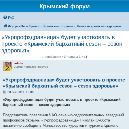
Крымский форум
FAQ
Форум «Весь Крым»
Крымские форумы
Новости крымских курортов
«Укрпрофздравница» будет участвовать в
проекте «Крымский бархатный сезон – сезон
здоровья»
1 сообщение • Страница
1
из
1
admin
Администратор форума
«Укрпрофздравница» будет участвовать в проекте
«Крымский бархатный сезон – сезон здоровья»
С
20 сен 2011, 12:08
о
о
«Укрпрофздравница» будет участвовать в проекте «Крымский
б
бархатный сезон – сезон здоровья»
щ
е
н
Председатель правления ЧАО лечебно-оздоровительных заведений
и
е
профсоюзов Украины «Укрпрофздравница» Николай Суббота
письменно сообщил в Министерство курортов и туризма Крыма о