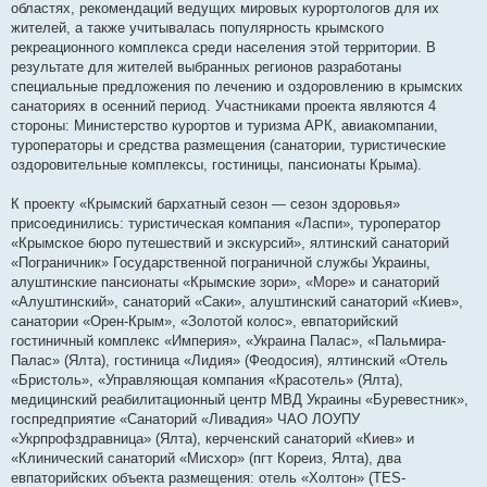
областях, рекомендаций ведущих мировых курортологов для их
жителей, а также учитывалась популярность крымского
рекреационного комплекса среди населения этой территории. В
результате для жителей выбранных регионов разработаны
специальные предложения по лечению и оздоровлению в крымских
санаториях в осенний период. Участниками проекта являются 4
стороны: Министерство курортов и туризма АРК, авиакомпании,
туроператоры и средства размещения (санатории, туристические
оздоровительные комплексы, гостиницы, пансионаты Крыма).
К проекту «Крымский бархатный сезон — сезон здоровья»
присоединились: туристическая компания «Ласпи», туроператор
«Крымское бюро путешествий и экскурсий», ялтинский санаторий
«Пограничник» Государственной пограничной службы Украины,
алуштинские пансионаты «Крымские зори», «Море» и санаторий
«Алуштинский», санаторий «Саки», алуштинский санаторий «Киев»,
санатории «Орен-Крым», «Золотой колос», евпаторийский
гостиничный комплекс «Империя», «Украина Палас», «Пальмира-
Палас» (Ялта), гостиница «Лидия» (Феодосия), ялтинский «Отель
«Бристоль», «Управляющая компания «Красотель» (Ялта),
медицинский реабилитационный центр МВД Украины «Буревестник»,
госпредприятие «Санаторий «Ливадия» ЧАО ЛОУПУ
«Укрпрофздравница» (Ялта), керченский санаторий «Киев» и
«Клинический санаторий «Мисхор» (пгт Кореиз, Ялта), два
евпаторийских объекта размещения: отель «Холтон» (TES-