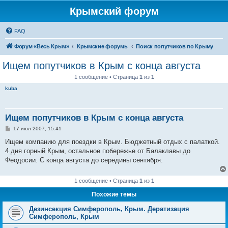
Крымский форум
FAQ
Форум «Весь Крым»
Крымские форумы
Поиск попутчиков по Крыму
Ищем попутчиков в Крым с конца августа
1 сообщение • Страница
1
из
1
kuba
Ищем попутчиков в Крым с конца августа
С
17 июл 2007, 15:41
о
о
Ищем компанию для поездки в Крым. Бюджетный отдых с палаткой.
б
4 дня горный Крым, остальное побережье от Балаклавы до
щ
е
Феодосии. С конца августа до середины сентября.
н
и
е
1 сообщение • Страница
1
из
1
Похожие темы
Дезинсекция Симферополь, Крым. Дератизация
Симферополь, Крым