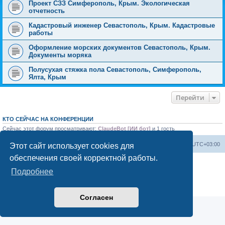
Проект СЗЗ Симферополь, Крым. Экологическая
отчетность
Кадастровый инженер Севастополь, Крым. Кадастровые
работы
Оформление морских документов Севастополь, Крым.
Документы моряка
Полусухая стяжка пола Севастополь, Симферополь,
Ялта, Крым
Перейти
КТО СЕЙЧАС НА КОНФЕРЕНЦИИ
Сейчас этот форум просматривают:
ClaudeBot [ИИ бот]
и 1 гость
Форум «Весь Крым»
Наша команда
Часовой пояс:
UTC+03:00
Этот сайт использует cookies для
обеспечения своей корректной работы.
Создано на основе phpBB® Forum Software © phpBB Limited
Подробнее
Конфиденциальность
|
Правила
Согласен