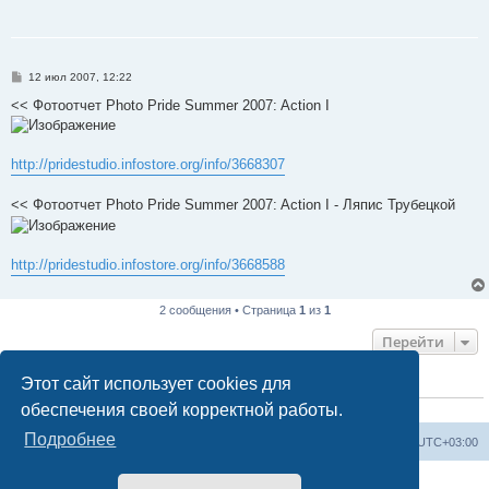
С
12 июл 2007, 12:22
о
о
<< Фотоотчет Photo Pride Summer 2007: Action I
б
щ
е
н
http://pridestudio.infostore.org/info/3668307
и
е
<< Фотоотчет Photo Pride Summer 2007: Action I - Ляпис Трубецкой
http://pridestudio.infostore.org/info/3668588
2 сообщения • Страница
1
из
1
Перейти
Этот сайт использует cookies для
КТО СЕЙЧАС НА КОНФЕРЕНЦИИ
обеспечения своей корректной работы.
Сейчас этот форум просматривают:
ClaudeBot [ИИ бот]
и 1 гость
Подробнее
Форум «Весь Крым»
Наша команда
Часовой пояс:
UTC+03:00
Создано на основе phpBB® Forum Software © phpBB Limited