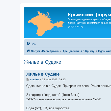
Крымский фору
Все виды отдыха в Крыму, общен
доска частных и коммерческих об
услуги и т.д.
FAQ
Форум «Весь Крым»
Аренда жилья в Крыму
Сдам жил
Жилье в Судаке
Жилье в Судаке
С
smolov
»
23 июн 2007, 09:15
о
о
Сдаю жилье в г. Судак. Прибрежная зона. Район пансио
б
щ
е
2 квартиры "под ключ" (1шка,3шка);
н
2-/3-/4-х местные номера в минипансионате
"7-Я"
и
е
Вода (г/х), ТВ, все удобства.