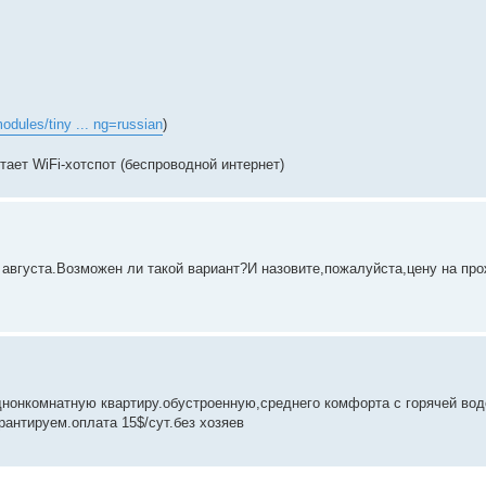
odules/tiny ... ng=russian
)
тает WiFi-хотспот (беспроводной интернет)
августа.Возможен ли такой вариант?И назовите,пожалуйста,цену на про
однонкомнатную квартиру.обустроенную,среднего комфорта с горячей во
рантируем.оплата 15$/сут.без хозяев