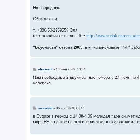
Не посредник.
Обращаться:
т. +380-50-2959559 Оля
(фотографии есть на сайте
http://www.sudak.crimea.ua/m
"Вкусности" сезона 2009:
в минипансионате "7-Я" рабо
С
alex-kent
»
28 июн 2009, 13:04
о
о
Нам необходимо 2 двухместных номера с 27 июля по 4 
б
человека.
щ
е
н
и
е
С
sunrabbit
»
05 авг 2009, 00:17
о
о
в Судаке.в период с 14.08-4.09 молодая пара снимет 
б
моря,НЕ в центре.на окраине.чистоту и аккуратность га
щ
е
н
и
е