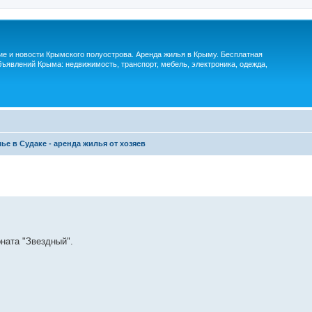
м
ие и новости Крымского полуострова. Аренда жилья в Крыму. Бесплатная
ъявлений Крыма: недвижимость, транспорт, мебель, электроника, одежда,
ье в Судаке - аренда жилья от хозяев
ната "Звездный".