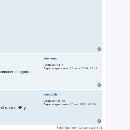
В
е
р
alex-kent
н
у
Сообщения:
6
Зарегистрирован:
28 июн 2009, 12:42
т
живание с одного
ь
с
я
В
к
е
н
р
а
sunrabbit
н
ч
у
Сообщения:
10
а
Зарегистрирован:
05 авг 2009, 00:10
т
л
дой.можно НЕ у
ь
у
с
я
В
к
е
н
3 сообщения • Страница
1
из
1
р
а