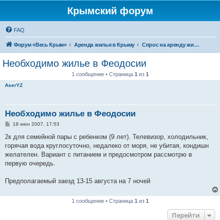
Крымский форум
FAQ
Форум «Весь Крым»
Аренда жилья в Крыму
Спрос на аренду жилья в Крыму
Необходимо жилье в Феодосии
1 сообщение • Страница
1
из
1
AserYZ
Необходимо жилье в Феодосии
С
18 июн 2007, 17:53
о
о
2к для семейной пары с ребенком (9 лет). Телевизор, холодильник,
б
горячая вода круглосуточно, недалеко от моря, не убитая, кондишн
щ
е
желателен. Вариант с питанием и предосмотром рассмотрю в
н
первую очередь.
и
е
Предполагаемый заезд 13-15 августа на 7 ночей
1 сообщение • Страница
1
из
1
Перейти