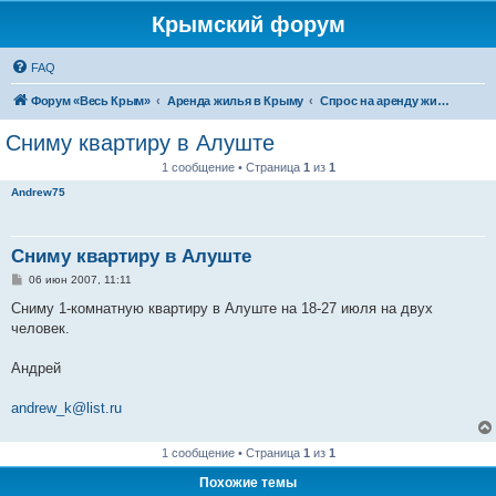
Крымский форум
FAQ
Форум «Весь Крым»
Аренда жилья в Крыму
Спрос на аренду жилья в Крыму
Сниму квартиру в Алуште
1 сообщение • Страница
1
из
1
Andrew75
Сниму квартиру в Алуште
С
06 июн 2007, 11:11
о
о
Сниму 1-комнатную квартиру в Алуште на 18-27 июля на двух
б
человек.
щ
е
н
Андрей
и
е
andrew_k@list.ru
1 сообщение • Страница
1
из
1
Похожие темы