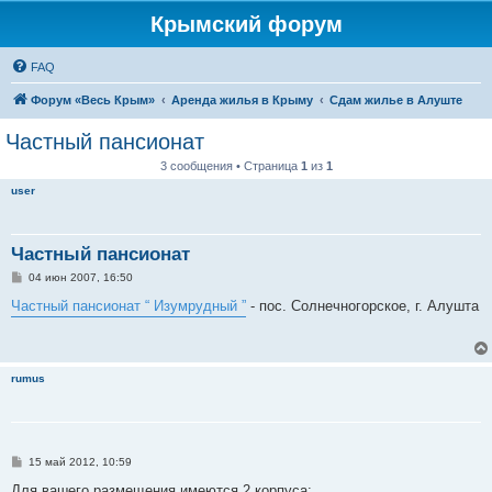
Крымский форум
FAQ
Форум «Весь Крым»
Аренда жилья в Крыму
Сдам жилье в Алуште
Частный пансионат
3 сообщения • Страница
1
из
1
user
Частный пансионат
С
04 июн 2007, 16:50
о
о
Частный пансионат “ Изумрудный ”
- пос. Солнечногорское, г. Алушта
б
щ
е
н
и
rumus
е
С
15 май 2012, 10:59
о
о
Для вашего размещения имеются 2 корпуса: