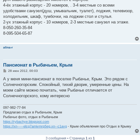
б
4-ёх этажный корпус - 20 номеров, . 3-4 местные сo всеми
щ
е
удобствами санузел(душ, умывальник, туалет), лоджия, телевизор,
н
холодильник, шкаф, тумбочки, на лоджии стол и стулья.
и
е
2-ух этажный корпус - 10 номеров, 2-3 местные санузел на этаже.
8-050-260-35-84
8-095-504-65-87
alina-r
Пансионат в Рыбачьем, Крым
С
28 июн 2012, 00:03
о
о
А у меня мини-пансионат в поселке Рыбачье, Крым. Это рядом с
б
Солнечногорским. Спокойный, тихий дворик, умеренные цены. На
щ
е
моем сайте можно почитать, чем Рыбачье отличается от
н
Солнечногорского, кому интересно
и
е
097-982-77-84
Предлагаю отдых в Рыбачьем, Крым
Рыбачье фото, отдых в Рыбачьем
https://rybachye.blogspot.com
https://xn-----elcg7amivmrp5eg.xn--c1avg
- Крым объявления про Отдых в Крыму
3 сообщения • Страница
1
из
1