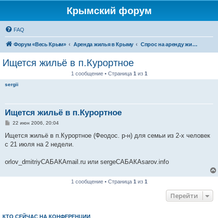
Крымский форум
FAQ
Форум «Весь Крым»
Аренда жилья в Крыму
Спрос на аренду жилья в Крыму
Ищется жильё в п.Курортное
1 сообщение • Страница
1
из
1
sergii
Ищется жильё в п.Курортное
С
22 июн 2006, 20:04
о
о
Ищется жильё в п.Курортное (Феодос. р-н) для семьи из 2-х человек
б
с 21 июля на 2 недели.
щ
е
н
orlov_dmitriyСАБАКАmail.ru или sergeСАБАКАsarov.info
и
е
1 сообщение • Страница
1
из
1
Перейти
КТО СЕЙЧАС НА КОНФЕРЕНЦИИ