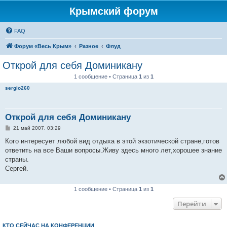
Крымский форум
FAQ
Форум «Весь Крым»
Разное
Флуд
Открой для себя Доминикану
1 сообщение • Страница
1
из
1
sergio260
Открой для себя Доминикану
С
21 май 2007, 03:29
о
о
Кого интересует любой вид отдыха в этой экзотической стране,готов
б
ответить на все Ваши вопросы.Живу здесь много лет,хорошее знание
щ
е
страны.
н
Сергей.
и
е
1 сообщение • Страница
1
из
1
Перейти
КТО СЕЙЧАС НА КОНФЕРЕНЦИИ