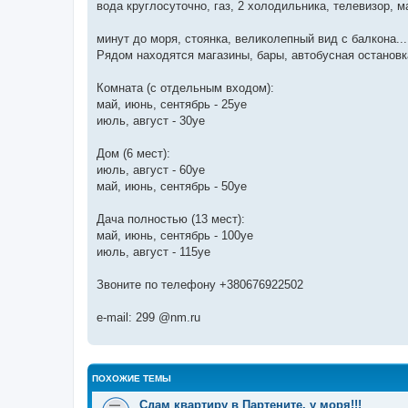
вода круглосуточно, газ, 2 холодильника, телевизор, 
минут до моря, стоянка, великолепный вид с балкона...
Рядом находятся магазины, бары, автобусная останов
Комната (с отдельным входом):
май, июнь, сентябрь - 25уе
июль, август - 30уе
Дом (6 мест):
июль, август - 60уе
май, июнь, сентябрь - 50уе
Дача полностью (13 мест):
май, июнь, сентябрь - 100уе
июль, август - 115уе
Звоните по телефону +380676922502
e-mail: 299 @nm.ru
ПОХОЖИЕ ТЕМЫ
Сдам квартиру в Партените, у моря!!!