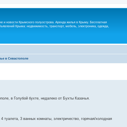
м
ие и новости Крымского полуострова. Аренда жилья в Крыму. Бесплатная
ъявлений Крыма: недвижимость, транспорт, мебель, электроника, одежда,
ье в Севастополе
поле, в Голубой бухте, недалеко от Бухты Казачья.
, 4 туалета, 3 ванных комнаты, электричество, горячая/холодная