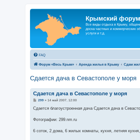
Крымский фору
Все виды отдыха в Крыму, общен
доска частных и коммерческих об
услуги и т.д.
FAQ
Форум «Весь Крым»
Аренда жилья в Крыму
Сдам жил
Сдается дача в Севастополe у моря
Сдается дача в Севастополe у моря
С
299
»
14 май 2007, 12:00
о
о
Сдается благоустроенная дача Сдается дача в Севасто
б
щ
е
Фотографии: 299.nm.ru
н
и
е
6 соток, 2 дома, 6 жилых комнаты, кухня, летняя кухня