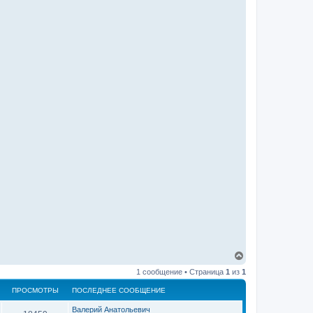
В
е
1 сообщение • Страница
1
из
1
р
н
ПРОСМОТРЫ
ПОСЛЕДНЕЕ СООБЩЕНИЕ
у
т
Валерий Анатольевич