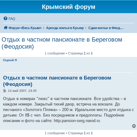
Крымский форум
FAQ
Форум «Весь Крым»
Аренда жилья в Крыму
Сдам жилье в Феодосии - аренда жилья от хозяев
Отдых в частном пансионате в Береговом
(Феодосия)
1 сообщение • Страница
1
из
1
Сергей Л
Отдых в частном пансионате в Береговом
(Феодосия)
С
13 май 2007, 23:35
о
о
Отдых в номерах "люкс" в частном пансионате. Все удобства – в
б
каждом номере. Закрытый тихий двор, встреча на вокзале. До
щ
е
песчаного «Золотого Пляжа» – 200 м. Идеальное место для отдыха с
н
детьми. От 8$ с чел. Без посредников и предоплаты. Подробное
и
е
описание и фото на сайте: http:pansion-serg.narod.ru
1 сообщение • Страница
1
из
1