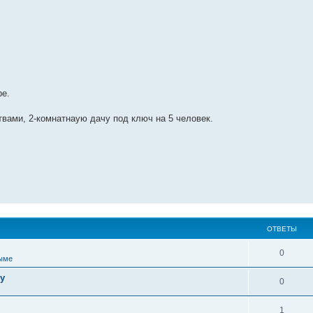
ре.
вами, 2-комнатнаую дачу под ключ на 5 человек.
ОТВЕТЫ
0
ыме
у
0
1