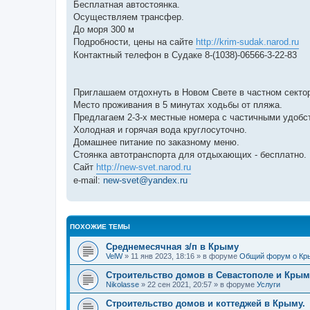
Бесплатная автостоянка.
Осуществляем трансфер.
До моря 300 м
Подробности, цены на сайте
http://krim-sudak.narod.ru
Контактный телефон в Судаке 8-(1038)-06566-3-22-83
Приглашаем отдохнуть в Новом Свете в частном секто
Место проживания в 5 минутах ходьбы от пляжа.
Предлагаем 2-3-х местные номера с частичными удобст
Холодная и горячая вода круглосуточно.
Домашнее питание по заказному меню.
Стоянка автотранспорта для отдыхающих - бесплатно.
Cайт
http://new-svet.narod.ru
e-mail:
new-svet@yandex.ru
ПОХОЖИЕ ТЕМЫ
Среднемесячная з/п в Крыму
VelW
» 11 янв 2023, 18:16 » в форуме
Общий форум о Кр
Строительство домов в Севастополе и Крым
Nikolasse
» 22 сен 2021, 20:57 » в форуме
Услуги
Строительство домов и коттеджей в Крыму.