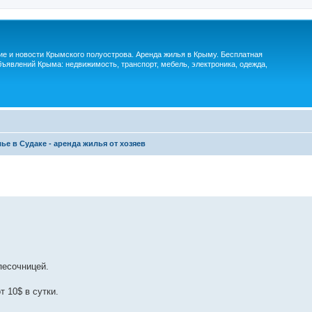
м
ие и новости Крымского полуострова. Аренда жилья в Крыму. Бесплатная
ъявлений Крыма: недвижимость, транспорт, мебель, электроника, одежда,
ье в Судаке - аренда жилья от хозяев
песочницей.
т 10$ в сутки.