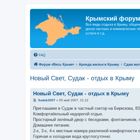
Крымский фору
Все виды отдыха в Крыму, общен
доска частных и коммерческих об
услуги и т.д.
FAQ
Форум «Весь Крым»
Аренда жилья в Крыму
Сдам жил
Новый Свет, Судак - отдых в Крыму
Новый Свет, Судак - отдых в Крыму
С
Sudak2007
»
05 май 2007, 21:12
о
о
Приглашаем в Судак в частный сектор на Бирюзова, 83
б
Комфортабельный недорогой отдых.
щ
е
Просторный зелёный двор с беседками, фонтанчиком, 
н
Домашнее питание.
и
е
2-х, 3-х, 4-х местные номера различной комфортности о
Горячая и холодная вода круглосуточно.