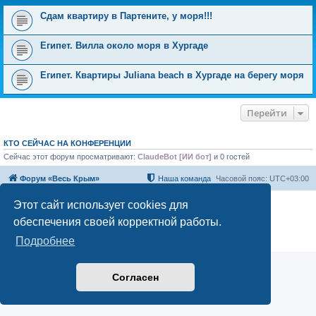
Сдам квартиру в Партените, у моря!!!
Египет. Вилла около моря в Хургаде
Египет. Квартиры Juliana beach в Хургаде на берегу моря
Перейти
КТО СЕЙЧАС НА КОНФЕРЕНЦИИ
Сейчас этот форум просматривают:
ClaudeBot [ИИ бот]
и 0 гостей
Форум «Весь Крым»
Наша команда
Часовой пояс:
UTC+03:00
Этот сайт использует cookies для
Создано на основе phpBB® Forum Software © phpBB Limited
Конфиденциальность
|
Правила
обеспечения своей корректной работы.
Подробнее
Согласен