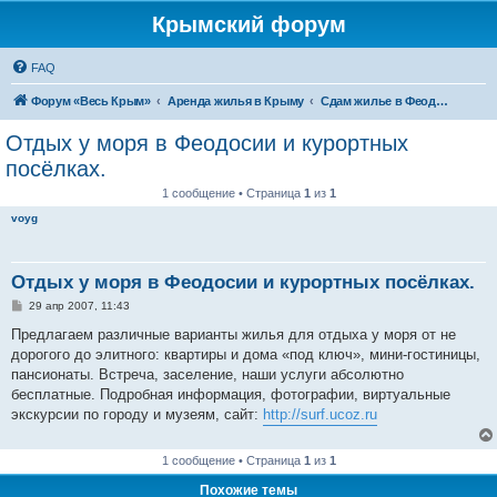
Крымский форум
FAQ
Форум «Весь Крым»
Аренда жилья в Крыму
Сдам жилье в Феодосии - аренда жилья от хозяев
Отдых у моря в Феодосии и курортных
посёлках.
1 сообщение • Страница
1
из
1
voyg
Отдых у моря в Феодосии и курортных посёлках.
С
29 апр 2007, 11:43
о
о
Предлагаем различные варианты жилья для отдыха у моря от не
б
дорогого до элитного: квартиры и дома «под ключ», мини-гостиницы,
щ
е
пансионаты. Встреча, заселение, наши услуги абсолютно
н
бесплатные. Подробная информация, фотографии, виртуальные
и
е
экскурсии по городу и музеям, сайт:
http://surf.ucoz.ru
1 сообщение • Страница
1
из
1
Похожие темы