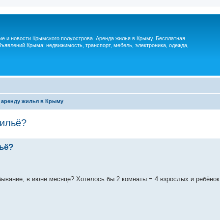
м
ие и новости Крымского полуострова. Аренда жилья в Крыму. Бесплатная
ъявлений Крыма: недвижимость, транспорт, мебель, электроника, одежда,
 аренду жилья в Крыму
жильё?
ьё?
ывание, в июне месяце? Хотелось бы 2 комнаты = 4 взрослых и ребёнок