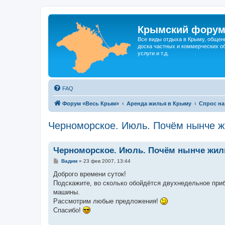
Крымский фору
Все виды отдыха в Крыму, общен
доска частных и коммерческих об
услуги и т.д.
FAQ
Форум «Весь Крым»
Аренда жилья в Крыму
Спрос на
Черноморское. Июль. Почём нынче 
Черноморское. Июль. Почём нынче жил
С
Вадим
»
23 фев 2007, 13:44
о
о
Доброго времени суток!
б
Подскажите, во сколько обойдётся двухнедельное приб
щ
е
машины.
н
Рассмотрим любые предложения!
и
е
Спасибо!