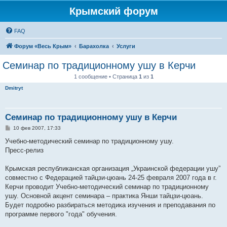
Крымский форум
FAQ
Форум «Весь Крым»
Барахолка
Услуги
Семинар по традиционному ушу в Керчи
1 сообщение • Страница
1
из
1
Dmitryt
Семинар по традиционному ушу в Керчи
С
10 фев 2007, 17:33
о
о
Учебно-методический семинар по традиционному ушу.
б
Пресс-релиз
щ
е
н
Крымская республиканская организация „Украинской федерации ушу”
и
е
совместно с Федерацией тайцзи-цюань 24-25 февраля 2007 года в г.
Керчи проводит Учебно-методический семинар по традиционному
ушу. Основной акцент семинара – практика Янши тайцзи-цюань.
Будет подробно разбираться методика изучения и преподавания по
программе первого "года" обучения.