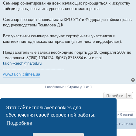
Семинар ориентирован на всех желающих приобщиться к искусству
тайцзи-цюань, повысить уровень своего мастерства.
Семинар проводят специалисты КРО УФУ и Федерации тайцзи-цюань
под руководством Томилова Д.К.
Все участники семинара получат сертификаты участников и
комплект методических материалов (в том числе видеофильм).
Предварительные заявки необходимо подать до 18 февраля 2007 по
телефонам: 8(050) 1094124; 8(067) 8713384 или e-mail:
taichi-kerch@narod.ru
--------------------------------------------------
www.taichi.crimea.ua
1 сообщение • Страница
1
из
1
Перейти
Этот сайт использует cookies для
КТО СЕЙЧАС НА КОНФЕРЕНЦИИ
обеспечения своей корректной работы.
Сейчас этот форум просматривают:
ClaudeBot [ИИ бот]
,
SleepBot [бот]
и 0 гостей
Подробнее
Форум «Весь Крым»
Наша команда
Часовой пояс:
UTC+03:00
Создано на основе phpBB® Forum Software © phpBB Limited