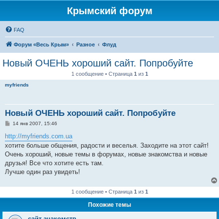
Крымский форум
FAQ
Форум «Весь Крым»
Разное
Флуд
Новый ОЧЕНЬ хороший сайт. Попробуйте
1 сообщение • Страница
1
из
1
myfriends
Новый ОЧЕНЬ хороший сайт. Попробуйте
С
14 янв 2007, 15:46
о
о
http://myfriends.com.ua
б
хотите больше общения, радости и веселья. Заходите на этот сайт!
щ
е
Очень хороший, новые темы в форумах, новые знакомства и новые
н
друзья! Все что хотите есть там.
и
е
Лучше один раз увидеть!
1 сообщение • Страница
1
из
1
Похожие темы
сайт знакомств