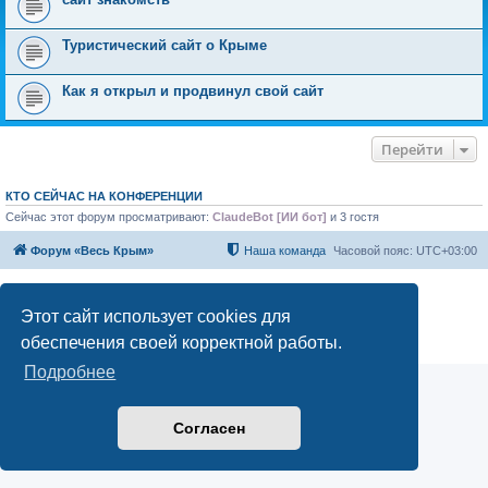
Туристический сайт о Крыме
Как я открыл и продвинул свой сайт
Перейти
КТО СЕЙЧАС НА КОНФЕРЕНЦИИ
Сейчас этот форум просматривают:
ClaudeBot [ИИ бот]
и 3 гостя
Форум «Весь Крым»
Наша команда
Часовой пояс:
UTC+03:00
Создано на основе phpBB® Forum Software © phpBB Limited
Конфиденциальность
|
Правила
Этот сайт использует cookies для
обеспечения своей корректной работы.
Подробнее
Согласен